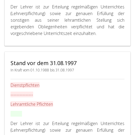
a
Der Lehrer ist zur Erteilung regelmäßigen Unterrichtes
r
(Lehrverpflichtung) sowie zur genauen Erfüllung der
a
sonstigen aus seiner lehramtlichen Stellung sich
g
ergebenden Obliegenheiten verpflichtet und hat die
r
vorgeschriebene Unterrichtszeit einzuhalten.
a
p
h
2
Stand vor dem 31.08.1997
1
1
In Kraft vom 01.10.1988 bis 31.08.1997
,
Dienstpflichten
---------------
Lehramtliche Pflichten
P
§ 211
.
a
Der Lehrer ist zur Erteilung regelmäßigen Unterrichtes
r
(Lehrverpflichtung) sowie zur genauen Erfüllung der
a