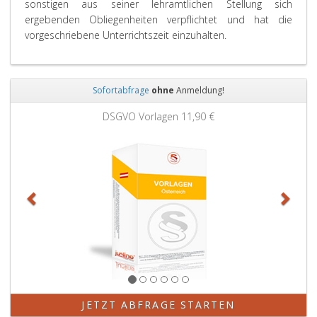
sonstigen aus seiner lehramtlichen Stellung sich
g
ergebenden Obliegenheiten verpflichtet und hat die
r
vorgeschriebene Unterrichtszeit einzuhalten.
a
p
h
2
Sofortabfrage
ohne
Anmeldung!
1
Zurück
Weit
DSGVO Vorlagen
11,90 €
1
,
JETZT ABFRAGE STARTEN