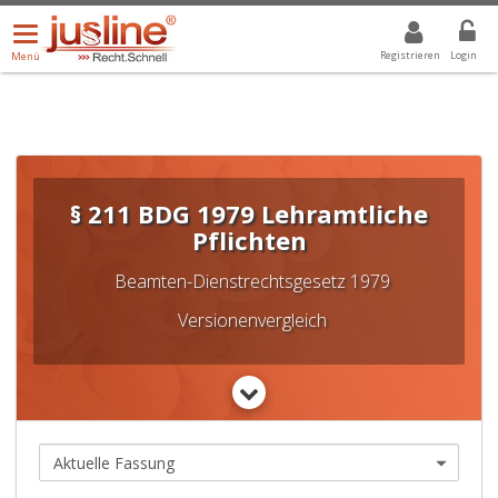
Menü
DROPDOWN: GEWÄHLTER WERT IST ALLE
ALLE
öffnen/schließen
Registrieren
Login
Menü
§ 211 BDG 1979 Lehramtliche
Pflichten
Beamten-Dienstrechtsgesetz 1979
Versionenvergleich