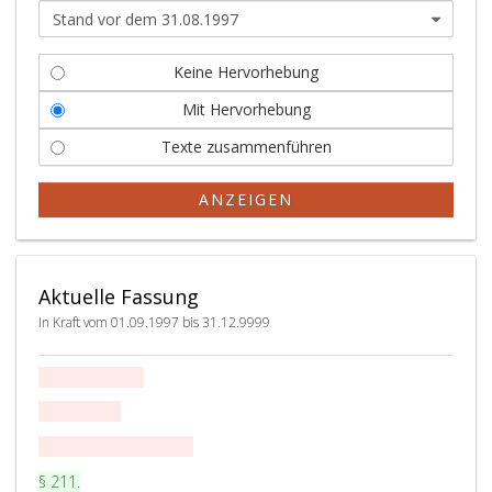
Keine Hervorhebung
Mit Hervorhebung
Texte zusammenführen
ANZEIGEN
Aktuelle Fassung
In Kraft vom 01.09.1997 bis 31.12.9999
Dienstpflichten
---------------
Lehramtliche Pflichten
P
§ 211
.