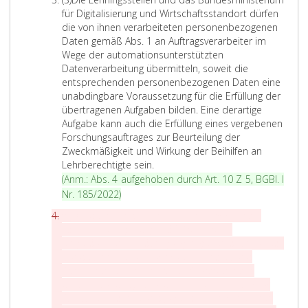
b
e
für Digitalisierung und Wirtschaftsstandort dürfen
s
v
die von ihnen verarbeiteten personenbezogenen
a
o
Daten gemäß Abs. 1 an Auftragsverarbeiter im
t
n
Wege der automationsunterstützten
z
d
Datenverarbeitung übermitteln, soweit die
3
e
entsprechenden personenbezogenen Daten eine
n
unabdingbare Voraussetzung für die Erfüllung der
L
übertragenen Aufgaben bilden. Eine derartige
e
Aufgabe kann auch die Erfüllung eines vergebenen
h
Forschungsauftrages zur Beurteilung der
r
Zweckmäßigkeit und Wirkung der Beihilfen an
D
l
Lehrberechtigte sein.
i
i
(Anm.: Abs. 4 aufgehoben durch Art. 10 Z 5,
BGBl. I
e
n
A
Nr. 185/2022
)
L
g
n
A
(4)
Die dem Bundesministerium für Wirtschaft,
e
s
m
b
Familie und Jugend gemäß Abs. 1 bis 3
h
s
e
s
eingeräumten Ermächtigungen gelten auch für das
r
t
r
a
Bundesministerium für Arbeit, Soziales und
l
e
k
t
Konsumentenschutz, soweit Aufgaben nach
i
l
z
diesem Bundesgesetz dem Bundesminister für
u
n
l
4
Wirtschaft, Familie und Jugend im Einvernehmen
n
g
e