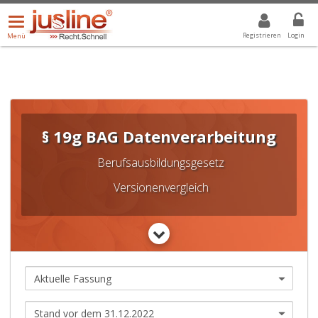
Menü
DROPDOWN: GEWÄHLTER WERT IST ALLE
ALLE
öffnen/schließen
Registrieren
Login
Menü
§ 19g BAG Datenverarbeitung
Berufsausbildungsgesetz
Versionenvergleich