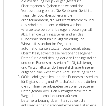
h
die Vollziehung der jeweiligen gesetzlich
h
r
g
2
3
übertragenen Aufgaben eine wesentliche
t
a
e
,
0
Voraussetzung bilden. Die Behörden, Gerichte,
i
r
n
a
Träger der Sozialversicherung, die
)
g
b
e
,
Arbeiterkammern, die Wirtschaftskammern und
u
e
n
,
das Arbeitsmarktservice dürfen von ihnen
n
i
D
verarbeitete personenbezogene Daten gemäß
g
t
a
Abs. 1 an die Lehrlingsstellen und an das
e
e
t
Bundesministerium für Digitalisierung und
n
t
e
Wirtschaftsstandort im Wege der
g
e
n
automationsunterstützten Datenverarbeitung
e
n
g
übermitteln, soweit diese personenbezogenen
l
p
e
Daten für die Vollziehung der den Lehrlingsstellen
t
e
m
und dem Bundesministerium für Digitalisierung
e
r
ä
und Wirtschaftsstandort gesetzlich übertragenen
n
s
ß
D
Aufgaben eine wesentliche Voraussetzung bilden.
a
o
A
A
i
(3)
Die Lehrlingsstellen und das Bundesministerium
u
n
b
b
e
für Digitalisierung und Wirtschaftsstandort dürfen
c
e
s
s
v
die von ihnen verarbeiteten personenbezogenen
h
n
a
a
o
Daten gemäß Abs. 1 an Auftragsverarbeiter im
f
b
t
t
n
Wege der automationsunterstützten
ü
e
z
z
d
Datenverarbeitung übermitteln, soweit die
r
z
e
3
e
entsprechenden personenbezogenen Daten eine