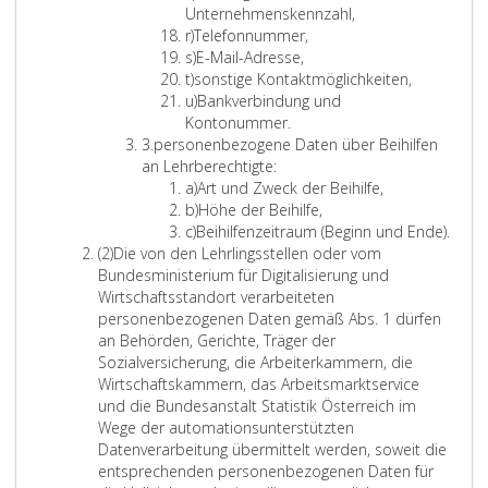
n
d
r
T
a
r
i
i
Unternehmenskennzahl,
s
o
a
e
L
o
a
t
c
r)
Telefonnummer,
b
r
r
i
i
L
p
e
h
s)
E-Mail-Adresse,
i
t
b
t
L
i
r
n
t)
sonstige Kontaktmöglichkeiten,
l
s
d
e
e
i
t
L
a
u
u)
Bankverbindung und
e
3
ü
i
r
t
e
i
q
n
Kontonummer.
i
e
r
t
Z
a
e
r
t
g
3.
personenbezogene Daten über Beihilfen
n
i
f
e
i
r
r
a
e
e
an Lehrberechtigte:
n
s
e
t
f
a
s
r
L
n
a)
Art und Zweck der Beihilfe,
g
,
n
e
f
t
a
i
L
g
b)
Höhe der Beihilfe,
e
N
d
n
e
L
u
t
i
e
c)
Beihilfenzeitraum (Beginn und Ende).
r
i
p
r
A
r
i
e
t
m
(2)
Die von den Lehrlingsstellen oder vom
ä
e
e
.
b
3
t
r
e
ä
Bundesministerium für Digitalisierung und
u
v
r
s
1
e
a
r
ß
Wirtschaftsstandort verarbeiteten
m
o
s
a
r
a
a
P
personenbezogenen Daten gemäß Abs. 1 dürfen
8
t
n
o
t
a
b
a
an Behörden, Gerichte, Träger der
5
e
i
n
z
c
r
Sozialversicherung, die Arbeiterkammern, die
a
n
h
e
2
a
Wirtschaftskammern, das Arbeitsmarktservice
u
E
n
n
g
und die Bundesanstalt Statistik Österreich im
r
s
e
b
r
Wege der automationsunterstützten
m
2
n
e
a
Datenverarbeitung übermittelt werden, soweit die
ä
0
v
z
p
entsprechenden personenbezogenen Daten für
c
e
o
2