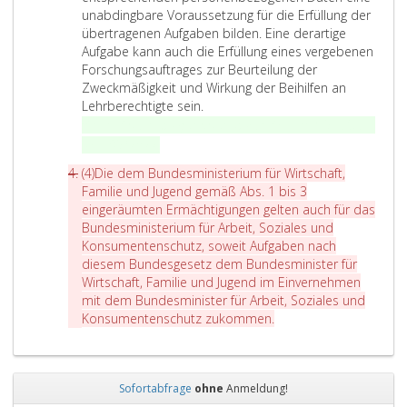
d
o
i
n
unabdingbare Voraussetzung für die Erfüllung der
a
g
n
L
übertragenen Aufgaben bilden. Eine derartige
s
e
s
e
Aufgabe kann auch die Erfüllung eines vergebenen
B
n
,
h
Forschungsauftrages zur Beurteilung der
u
e
d
r
Zweckmäßigkeit und Wirkung der Beihilfen an
n
n
ü
D
l
Lehrberechtigte sein.
d
D
r
i
i
(Anm.: Abs. 4 aufgehoben durch Art. 10 Z 5,
BGBl. I
e
a
f
e
n
A
Nr. 185/2022
)
s
t
e
L
g
n
m
A
(4)
Die dem Bundesministerium für Wirtschaft,
e
n
e
s
m
i
b
Familie und Jugend gemäß Abs. 1 bis 3
n
a
h
s
e
n
s
eingeräumten Ermächtigungen gelten auch für das
g
n
r
t
i
r
a
Bundesministerium für Arbeit, Soziales und
e
B
l
e
s
k
t
Konsumentenschutz, soweit Aufgaben nach
m
e
i
l
t
z
diesem Bundesgesetz dem Bundesminister für
u
ä
h
n
l
e
4
Wirtschaft, Familie und Jugend im Einvernehmen
ß
ö
n
g
e
r
mit dem Bundesminister für Arbeit, Soziales und
A
r
g
s
n
i
D
Konsumentenschutz zukommen.
b
d
s
o
,
u
i
s
e
t
d
A
m
e
a
n
e
e
b
f
d
t
,
l
r
s
ü
Sofortabfrage
ohne
Anmeldung!
e
z
G
l
v
a
r