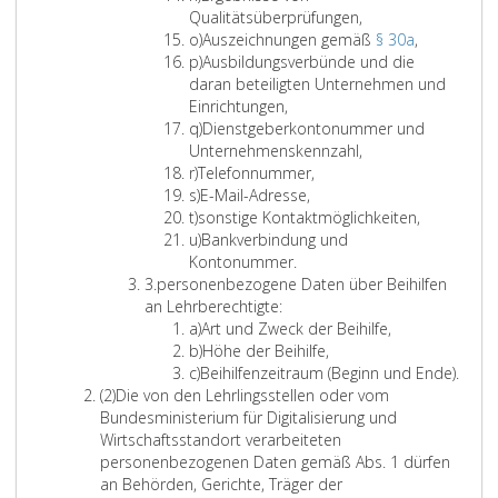
j
r
a
i
t
Qualitätsüberprüfungen,
a
k
t
L
e
A
o)
Auszeichnungen gemäß
§ 30a
,
l
e
i
L
r
u
p)
Ausbildungsverbünde und die
r
t
i
a
s
daran beteiligten Unternehmen und
a
e
t
m
z
Einrichtungen,
n
r
e
L
e
q)
Dienstgeberkontonummer und
a
r
i
i
Unternehmenskennzahl,
L
o
a
t
c
r)
Telefonnummer,
i
L
p
e
h
s)
E-Mail-Adresse,
t
L
i
r
n
t)
sonstige Kontaktmöglichkeiten,
e
i
t
L
a
u
u)
Bankverbindung und
r
t
e
i
q
n
Kontonummer.
Z
a
e
r
t
g
3.
personenbezogene Daten über Beihilfen
i
r
r
a
e
e
an Lehrberechtigte:
f
a
s
r
L
n
a)
Art und Zweck der Beihilfe,
f
t
a
i
L
g
b)
Höhe der Beihilfe,
e
L
u
t
i
e
c)
Beihilfenzeitraum (Beginn und Ende).
A
r
i
e
t
m
(2)
Die von den Lehrlingsstellen oder vom
b
3
t
r
e
ä
Bundesministerium für Digitalisierung und
s
e
a
r
ß
Wirtschaftsstandort verarbeiteten
a
r
a
a
P
personenbezogenen Daten gemäß Abs. 1 dürfen
t
a
b
a
an Behörden, Gerichte, Träger der