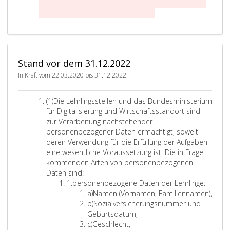
mit dem Bundesminister für Arbeit, Soziales und
g
s
n
D
Konsumentenschutz zukommen.
s
o
,
i
t
d
A
e
e
e
b
d
l
r
s
e
l
v
a
Stand vor dem 31.12.2022
m
e
o
t
B
In Kraft vom 22.03.2020 bis 31.12.2022
n
m
z
u
u
B
n
4
n
u
A
(1)
Die Lehrlingsstellen und das Bundesministerium
d
,
d
n
b
für Digitalisierung und Wirtschaftsstandort sind
e
a
d
d
s
zur Verarbeitung nachstehender
s
a
e
u
a
personenbezogener Daten ermächtigt, soweit
m
s
s
f
t
deren Verwendung für die Erfüllung der Aufgaben
i
B
m
z
g
eine wesentliche Voraussetzung ist. Die in Frage
n
u
i
e
kommenden Arten von personenbezogenen
e
i
n
n
i
Daten sind:
h
s
d
i
n
Z
1.
personenbezogene Daten der Lehrlinge:
o
t
e
s
s
i
L
a)
Namen (Vornamen, Familiennamen),
b
e
s
t
f
i
L
b)
Sozialversicherungsnummer und
r
e
m
e
f
t
i
Geburtsdatum,
i
n
i
r
e
L
e
t
c)
Geschlecht,
u