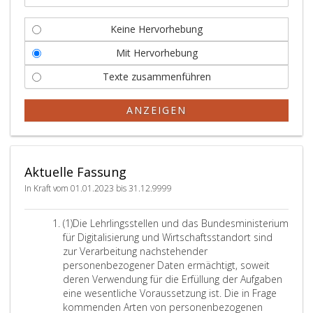
Keine Hervorhebung
Mit Hervorhebung
Texte zusammenführen
ANZEIGEN
Aktuelle Fassung
In Kraft vom 01.01.2023 bis 31.12.9999
A
(1)
Die Lehrlingsstellen und das Bundesministerium
b
für Digitalisierung und Wirtschaftsstandort sind
s
zur Verarbeitung nachstehender
a
personenbezogener Daten ermächtigt, soweit
t
deren Verwendung für die Erfüllung der Aufgaben
z
eine wesentliche Voraussetzung ist. Die in Frage
e
kommenden Arten von personenbezogenen