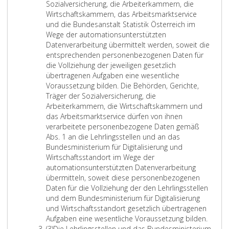
z
c
r
Sozialversicherung, die Arbeiterkammern, die
2
a
Wirtschaftskammern, das Arbeitsmarktservice
g
und die Bundesanstalt Statistik Österreich im
r
Wege der automationsunterstützten
a
Datenverarbeitung übermittelt werden, soweit die
p
entsprechenden personenbezogenen Daten für
h
die Vollziehung der jeweiligen gesetzlich
3
übertragenen Aufgaben eine wesentliche
0
Voraussetzung bilden. Die Behörden, Gerichte,
a
Träger der Sozialversicherung, die
,
Arbeiterkammern, die Wirtschaftskammern und
,
das Arbeitsmarktservice dürfen von ihnen
verarbeitete personenbezogene Daten gemäß
Abs. 1 an die Lehrlingsstellen und an das
Bundesministerium für Digitalisierung und
Wirtschaftsstandort im Wege der
automationsunterstützten Datenverarbeitung
übermitteln, soweit diese personenbezogenen
Daten für die Vollziehung der den Lehrlingsstellen
und dem Bundesministerium für Digitalisierung
und Wirtschaftsstandort gesetzlich übertragenen
D
Aufgaben eine wesentliche Voraussetzung bilden.
A
i
(3)
Die Lehrlingsstellen und das Bundesministerium