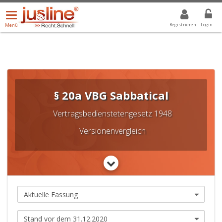
Menü
DROPDOWN: GEWÄHLTER WERT IST ALLE
ALLE
öffnen/schließen
Registrieren
Login
Menü
§ 20a VBG Sabbatical
Vertragsbedienstetengesetz 1948
Versionenvergleich