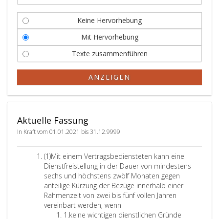
Keine Hervorhebung
Mit Hervorhebung
Texte zusammenführen
ANZEIGEN
Aktuelle Fassung
In Kraft vom 01.01.2021 bis 31.12.9999
A
(1)
Mit einem Vertragsbediensteten kann eine
b
Dienstfreistellung in der Dauer von mindestens
s
sechs und höchstens zwölf Monaten gegen
a
anteilige Kürzung der Bezüge innerhalb einer
t
Rahmenzeit von zwei bis fünf vollen Jahren
z
vereinbart werden, wenn
e
Z
1.
keine wichtigen dienstlichen Gründe