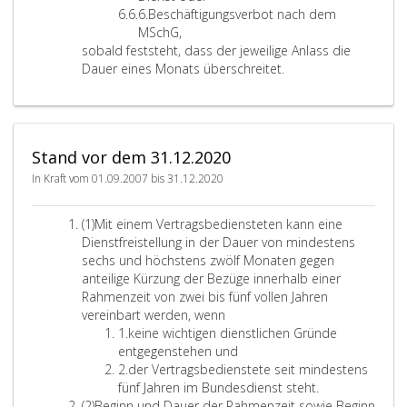
r
f
f
Z
l
6.
Beschäftigungsverbot nach dem
3
e
f
i
a
MSchG,
r
e
f
u
sobald feststeht, dass der jeweilige Anlass die
4
r
f
b
Dauer eines Monats überschreitet.
5
e
o
r
d
6
e
r
Stand vor dem 31.12.2020
K
a
In Kraft vom 01.09.2007 bis 31.12.2020
r
e
A
(1)
Mit einem Vertragsbediensteten kann eine
n
b
Dienstfreistellung in der Dauer von mindestens
z
s
sechs und höchstens zwölf Monaten gegen
(
a
anteilige Kürzung der Bezüge innerhalb einer
m
t
Rahmenzeit von zwei bis fünf vollen Jahren
i
z
vereinbart werden, wenn
t
e
Z
1.
keine wichtigen dienstlichen Gründe
A
i
i
entgegenstehen und
u
n
f
Z
2.
der Vertragsbedienstete seit mindestens
s
s
f
i
fünf Jahren im Bundesdienst steht.
n
A
e
f
(2)
Beginn und Dauer der Rahmenzeit sowie Beginn