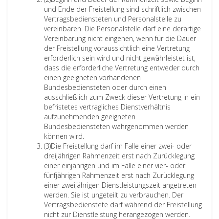
a
b
r
f
und Ende der Freistellung sind schriftlich zwischen
h
s
e
e
Vertragsbediensteten und Personalstelle zu
m
a
i
r
vereinbaren. Die Personalstelle darf eine derartige
e
t
n
2
Vereinbarung nicht eingehen, wenn für die Dauer
d
z
s
der Freistellung voraussichtlich eine Vertretung
e
2
erforderlich sein wird und nicht gewährleistet ist,
s
dass die erforderliche Vertretung entweder durch
F
einen geeigneten vorhandenen
r
Bundesbediensteten oder durch einen
ü
ausschließlich zum Zweck dieser Vertretung in ein
h
befristetes vertragliches Dienstverhältnis
k
aufzunehmenden geeigneten
a
Bundesbediensteten wahrgenommen werden
r
können wird.
e
A
(3)
Die Freistellung darf im Falle einer zwei- oder
n
b
dreijährigen Rahmenzeit erst nach Zurücklegung
z
s
einer einjährigen und im Falle einer vier- oder
u
a
fünfjährigen Rahmenzeit erst nach Zurücklegung
r
t
einer zweijährigen Dienstleistungszeit angetreten
l
z
werden. Sie ist ungeteilt zu verbrauchen. Der
a
3
Vertragsbedienstete darf während der Freistellung
u
nicht zur Dienstleistung herangezogen werden.
b