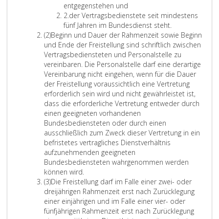
i
i
entgegenstehen und
n
f
Z
2.
der Vertragsbedienstete seit mindestens
s
f
i
fünf Jahren im Bundesdienst steht.
A
e
f
(2)
Beginn und Dauer der Rahmenzeit sowie Beginn
b
r
f
und Ende der Freistellung sind schriftlich zwischen
s
e
e
Vertragsbediensteten und Personalstelle zu
a
i
r
vereinbaren. Die Personalstelle darf eine derartige
t
n
2
Vereinbarung nicht eingehen, wenn für die Dauer
z
s
der Freistellung voraussichtlich eine Vertretung
2
erforderlich sein wird und nicht gewährleistet ist,
dass die erforderliche Vertretung entweder durch
einen geeigneten vorhandenen
Bundesbediensteten oder durch einen
ausschließlich zum Zweck dieser Vertretung in ein
befristetes vertragliches Dienstverhältnis
aufzunehmenden geeigneten
Bundesbediensteten wahrgenommen werden
können wird.
A
(3)
Die Freistellung darf im Falle einer zwei- oder
b
dreijährigen Rahmenzeit erst nach Zurücklegung
s
einer einjährigen und im Falle einer vier- oder
a
fünfjährigen Rahmenzeit erst nach Zurücklegung