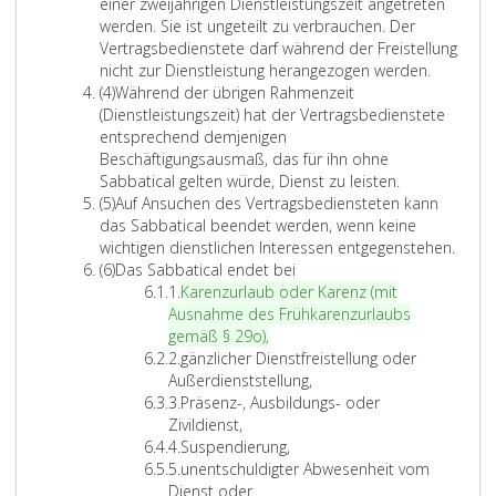
t
einer zweijährigen Dienstleistungszeit angetreten
z
werden. Sie ist ungeteilt zu verbrauchen. Der
3
Vertragsbedienstete darf während der Freistellung
nicht zur Dienstleistung herangezogen werden.
A
(4)
Während der übrigen Rahmenzeit
b
(Dienstleistungszeit) hat der Vertragsbedienstete
s
entsprechend demjenigen
a
Beschäftigungsausmaß, das für ihn ohne
t
Sabbatical gelten würde, Dienst zu leisten.
z
A
(5)
Auf Ansuchen des Vertragsbediensteten kann
4
b
das Sabbatical beendet werden, wenn keine
s
wichtigen dienstlichen Interessen entgegenstehen.
a
A
(6)
Das Sabbatical endet bei
t
b
Z
1.
Karenzurlaub oder Karenz
(mit
z
s
i
Ausnahme des Frühkarenzurlaubs
5
a
f
K
gemäß
§ 29o
)
,
t
f
Z
a
2.
gänzlicher Dienstfreistellung oder
z
e
i
r
Außerdienststellung,
6
r
f
Z
e
3.
Präsenz-, Ausbildungs- oder
e
f
i
n
Zivildienst,
i
e
f
Z
z
4.
Suspendierung,
n
r
f
i
Z
u
5.
unentschuldigter Abwesenheit vom
s
2
e
f
i
r
Dienst oder