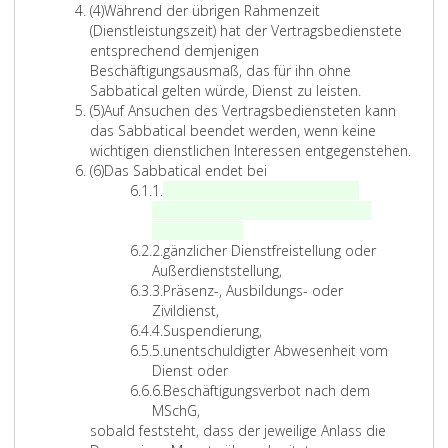
A
(4)
Während der übrigen Rahmenzeit
s
b
(Dienstleistungszeit) hat der Vertragsbedienstete
g
s
entsprechend demjenigen
e
a
Beschäftigungsausmaß, das für ihn ohne
m
t
Sabbatical gelten würde, Dienst zu leisten.
ä
z
A
(5)
Auf Ansuchen des Vertragsbediensteten kann
ß
4
b
das Sabbatical beendet werden, wenn keine
P
s
wichtigen dienstlichen Interessen entgegenstehen.
a
a
A
(6)
Das Sabbatical endet bei
r
t
b
Z
1.
Karenzurlaub oder Karenz
(mit
a
z
s
i
Ausnahme des Frühkarenzurlaubs
g
5
a
f
K
gemäß
§ 29o
)
,
r
t
f
Z
a
2.
gänzlicher Dienstfreistellung oder
a
z
e
i
r
Außerdienststellung,
p
6
r
f
Z
e
3.
Präsenz-, Ausbildungs- oder
h
e
f
i
n
Zivildienst,
2
i
e
f
Z
z
4.
Suspendierung,
9
n
r
f
i
Z
u
5.
unentschuldigter Abwesenheit vom
o
s
2
e
f
i
r
Dienst oder
,
r
f
f
Z
l
6.
Beschäftigungsverbot nach dem
)
3
e
f
i
a
MSchG,
,
r
e
f
u
sobald feststeht, dass der jeweilige Anlass die