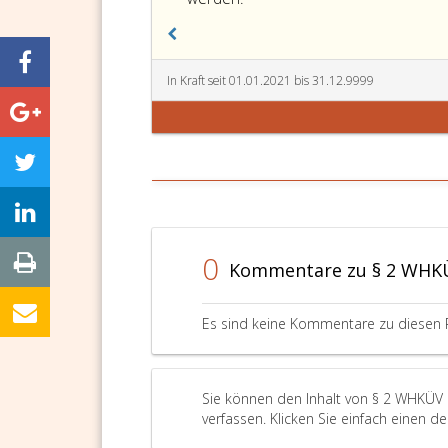
die
Überprüfung
von
In Kraft seit 01.01.2021 bis 31.12.9999
Klimaanlagen
gemäß
Paragraph
30,
WHeizKG
2015
darf
einschließlich
0
der
Kommentare zu § 2 WHK
Umsatzsteuer
höchstens
Es sind keine Kommentare zu diesen 
das
in
der
Anlage
Sie können den Inhalt von § 2 WHKÜV 
unter
verfassen. Klicken Sie einfach einen d
Tarif