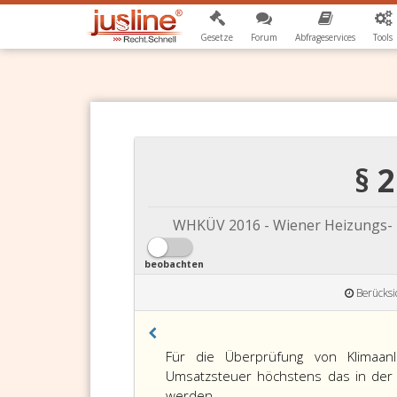
Gesetze
Forum
Abfrageservices
Tools
§ 
WHKÜV 2016 - Wiener Heizungs-
beobachten
Berücksi
Paragraph
Für die Überprüfung von Klimaan
2,
Umsatzsteuer höchstens das in der A
Für
werden.