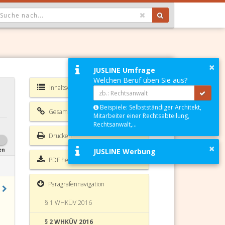
OPDOWN: GEWÄHLTER WERT IST ALLE
×
JUSLINE Umfrage
Welchen Beruf üben Sie aus?
Inhaltsverzeichnis WHKÜV 2016
Beispiele: Selbstständiger Architekt,
Gesamte Rechtsvorschrift
Mitarbeiter einer Rechtsabteilung,
Rechtsanwalt,...
Drucken
×
en
JUSLINE Werbung
PDF herunterladen
Paragrafennavigation
§ 1 WHKÜV 2016
§ 2 WHKÜV 2016