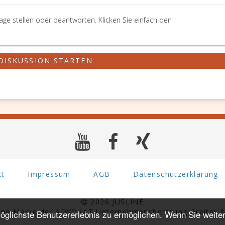
age stellen oder beantworten. Klicken Sie einfach den
DISKUSSION STARTEN
kt
Impressum
AGB
Datenschutzerklärung
2026 JUSLINE
eine Marke der ADVOKAT Unternehmensberatung Greiter &
glichste Benutzererlebnis zu ermöglichen. Wenn Sie weiter