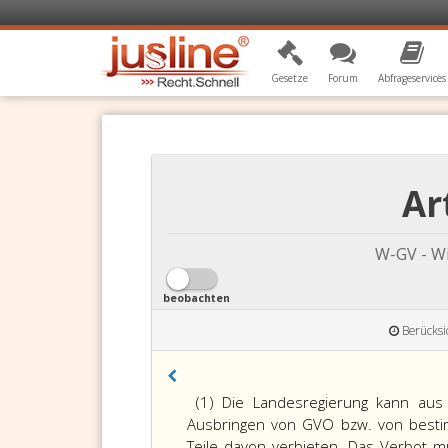
Gesetze
Forum
Abfrageservices
Ar
W-GV - W
beobachten
Berücksi
(1) Die Landesregierung kann aus 
Ausbringen von GVO bzw. von best
Teile davon verbieten. Das Verbot 