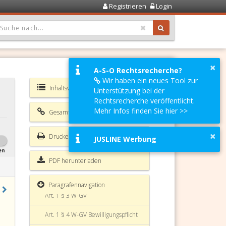
Registrieren
Login
OPDOWN: GEWÄHLTER WERT IST ALLE
×
A-S-O Rechtsrecherche?
Wir haben ein neues Tool zur
Inhaltsverzeichnis W-GV
Unterstützung bei der
Rechtsrecherche veröffentlicht.
Mehr Infos finden Sie hier >>
Gesamte Rechtsvorschrift
×
Drucken
JUSLINE Werbung
en
Art. 1 § 1 W-GV
PDF herunterladen
Art. 1 § 2 W-GV
Paragrafennavigation
Art. 1 § 3 W-GV
Art. 1 § 4 W-GV Bewilligungspflicht