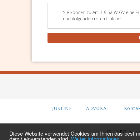
Sie können zu Art. 1 § 5a W-GV eine Fr
nachfolgenden roten Link an!
JUSLINE
ADVOKAT
Konta
JUSLINE® ist 
Diese Website verwendet Cookies um Ihnen das best mö
damit einverstanden sind.
Weiter Informationen