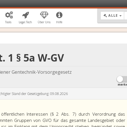
DR
ALLE
Tools
Legal.Tech
Über Uns
Hilfe
t. 1 § 5a W-GV
iener Gentechnik-Vorsorgegesetz
merk
chtigter Stand der Gesetzgebung: 09.08.2026
öffentlichen Interessen (§ 2 Abs. 7) durch Verordnung das
immten Gruppen von GVO für das gesamte Landesgebiet oder
muss im Einklang mit dem Unionsrecht stehen, begründet sowie