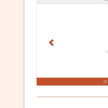
Zurück
J