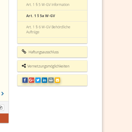
Art. 1 § 5 W-GV Information
Art. 1 § 5a W-GV
Art. 1 § 6 W-GV Behördliche
Aufträge
Art. 1 § 7 W-GV Überwachung
Haftungsausschluss
Art. 1 § 8 W-GV Wiener
Gentechnik-Buch
Vernetzungsmöglichkeiten
Art. 1 § 9 W-GV Behörde
Art. 1 § 10 W-GV
Strafbestimmungen
Art. 1 § 10a W-GV
Art. 1 § 11 W-GV Sprachliche
Gleichbehandlung
Art. 1 § 12 W-GV In-Kraft-Treten
und Übergangsbestimmungen