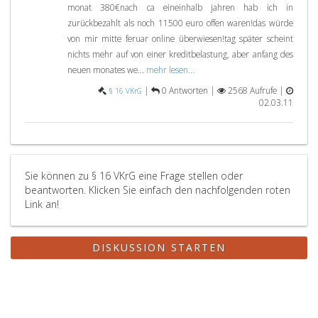
monat 380€nach ca eineinhalb jahren hab ich in
zurückbezahlt als noch 11500 euro offen waren!das würde
von mir mitte feruar online überwiesen!tag später scheint
nichts mehr auf von einer kreditbelastung, aber anfang des
neuen monates we...
mehr lesen...
|
0 Antworten |
2568 Aufrufe |
§ 16 VKrG
02.03.11
Sie können zu § 16 VKrG eine Frage stellen oder
beantworten. Klicken Sie einfach den nachfolgenden roten
Link an!
DISKUSSION STARTEN