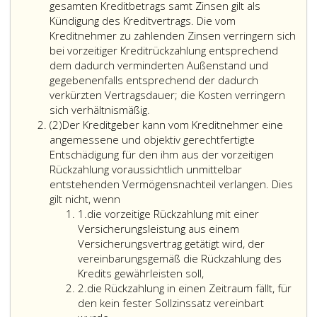
gesamten Kreditbetrags samt Zinsen gilt als
Kündigung des Kreditvertrags. Die vom
Kreditnehmer zu zahlenden Zinsen verringern sich
bei vorzeitiger Kreditrückzahlung entsprechend
dem dadurch verminderten Außenstand und
gegebenenfalls entsprechend der dadurch
verkürzten Vertragsdauer; die Kosten verringern
sich verhältnismäßig.
Absatz
(2)
Der Kreditgeber kann vom Kreditnehmer eine
2
angemessene und objektiv gerechtfertigte
Entschädigung für den ihm aus der vorzeitigen
Rückzahlung voraussichtlich unmittelbar
entstehenden Vermögensnachteil verlangen. Dies
gilt nicht, wenn
Ziffer
1.
die vorzeitige Rückzahlung mit einer
eins
Versicherungsleistung aus einem
Versicherungsvertrag getätigt wird, der
vereinbarungsgemäß die Rückzahlung des
Kredits gewährleisten soll,
Ziffer
2.
die Rückzahlung in einen Zeitraum fällt, für
2
den kein fester Sollzinssatz vereinbart