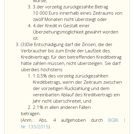
wurde,
Ziffer
3.
der vorzeitig zurückgezahlte Betrag
3
10 000 Euro innerhalb eines Zeitraums von
zwölf Monaten nicht übersteigt oder
Ziffer
4.
der Kredit in Gestalt einer
4
Überziehungsmöglichkeit gewährt worden
ist.
Absatz
(3)
Die Entschädigung darf die Zinsen, die der
3
Verbraucher bis zum Ende der Laufzeit des
Kreditvertrags für den betreffenden Kreditbetrag
hätte zahlen müssen, nicht übersteigen. Sie darf
überdies höchstens
Ziffer
1.
0,5% des vorzeitig zurückgezahlten
eins
Kreditbetrags, wenn der Zeitraum zwischen
der vorzeitigen Rückzahlung und dem
vereinbarten Ablauf des Kreditvertrags ein
Jahr nicht überschreitet, und
Ziffer
2.
1% in allen anderen Fällen
2
betragen.
(Anm.: Abs. 4 aufgehoben durch
BGBl. I
Anmerkung,
Nr. 135/2015
)
Absatz