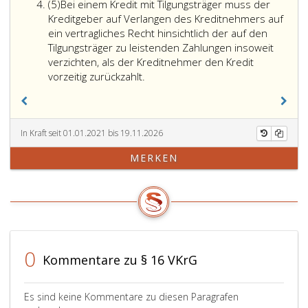
Absatz
(5)
Bei einem Kredit mit Tilgungsträger muss der
4,
5
Kreditgeber auf Verlangen des Kreditnehmers auf
aufgehoben
ein vertragliches Recht hinsichtlich der auf den
durch
Tilgungsträger zu leistenden Zahlungen insoweit
Bundesgesetzblatt
verzichten, als der Kreditnehmer den Kredit
Teil
vorzeitig zurückzahlt.
eins,
Nr. 135
aus
2015,)
In Kraft seit 01.01.2021 bis 19.11.2026
MERKEN
0
Kommentare zu § 16 VKrG
Es sind keine Kommentare zu diesen Paragrafen