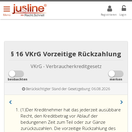
Menü
DROPDOWN: GEWÄHLTER WERT IST ALLE
ALLE
öffnen/schließen
Registrieren
Login
Menü
§ 16 VKrG Vorzeitige Rückzahlung
VKrG - Verbraucherkreditgesetz
beobachten
merken
Berücksichtigter Stand der Gesetzgebung: 06.08.2026
Absatz
(1)
Der Kreditnehmer hat das jederzeit ausübbare
eins
Recht, den Kreditbetrag vor Ablauf der
bedungenen Zeit zum Teil oder zur Gänze
zurückzuzahlen. Die vorzeitige Rückzahlung des