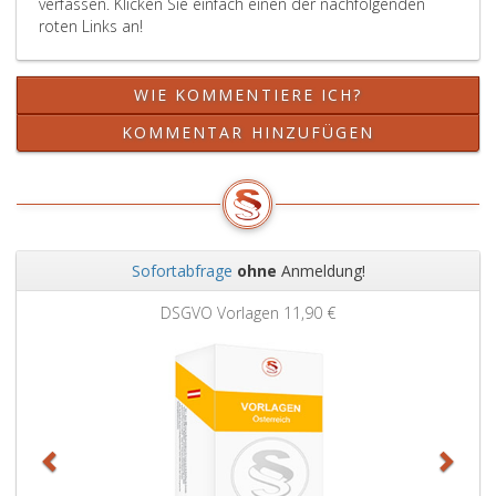
verfassen. Klicken Sie einfach einen der nachfolgenden
Änderungen
roten Links an!
der
technischen
Ausführung
WIE KOMMENTIERE ICH?
sowie
Änderungen
KOMMENTAR HINZUFÜGEN
der
Bauabwicklung
mit
irrelevanten
Auswirkungen
sind
Sofortabfrage
ohne
Anmeldung!
nicht
Zurück
Weit
genehmigungspflichtig,
DSGVO Vorlagen
11,90 €
wenn
die
Genehmigungsvoraussetzung
nach
Paragraph
24
f,