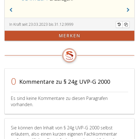
zu
Vorhaben
ergänzen,
nach
als
den
dies
Paragraphen
In Kraft seit 23.03.2023 bis 31.12.9999
im
23
MERKEN
Hinblick
a
auf
und
ihre
23b
Zwecke
gilt
notwendig
darüber
ist.
hinaus:
Immissionsneutrale
0
Kommentare zu § 24g UVP-G 2000
Änderungen
zur
Anpassung
Es sind keine Kommentare zu diesen Paragrafen
an
vorhanden.
den
Stand
der
Sie können den Inhalt von § 24g UVP-G 2000 selbst
Technik,
erläutern, also einen kurzen eigenen Fachkommentar
immissionsneutrale