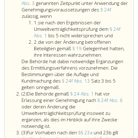
Abs. 3
genannten Zeitpunkt unter Anwendung der
Genehmigungsvoraussetzungen des
§ 24f
Änderungen
zulässig, wenn
Ziffer
einer
1.
sie nach den Ergebnissen der
eins
gemäß
Umweltverträglichkeitsprüfung dem
§ 24f
Paragraph
sie
Abs. 1
bis 5 nicht widersprechen und
Ziffer
24
nach
2.
die von der Änderung betroffenen
2
f,
den
Beteiligten gemäß
§ 19
Gelegenheit hatten,
erteilten
die
Ergebnisse
ihre Interessen wahrzunehmen.
Genehmigung
von
der
Die Behörde hat dabei notwendige Ergänzungen
(Paragraph
der
Umweltvertr
des Ermittlungsverfahrens vorzunehmen. Die
24
Änderung
dem
Bestimmungen über die Auflage und
f,
betroffenen
Paragraph
Kundmachung des
§ 24f Abs. 13
Satz 3 bis 5
Absatz
Die
Beteiligten
24
gelten sinngemäß.
Absatz
6,)
Behörde
gemäß
f,
(2)
Die Behörde gemäß
§ 24 Abs. 1
hat vor
2
sind
hat
Paragraph
Absatz
Erlassung einer Genehmigung nach
§ 24f Abs. 6
vor
dabei
19,
eins
oder deren Änderung die
dem
notwendige
Gelegenheit
bis
Umweltverträglichkeitsprüfung insoweit zu
in
Ergänzungen
hatten,
5
ergänzen, als dies im Hinblick auf ihre Zwecke
Die
Paragraph
des
ihre
nicht
notwendig ist.
Absatz
Behörde
24
Ermittlungsverfahrens
Interessen
widersprec
(3)
Für Vorhaben nach den
§§ 23a
und 23b gilt