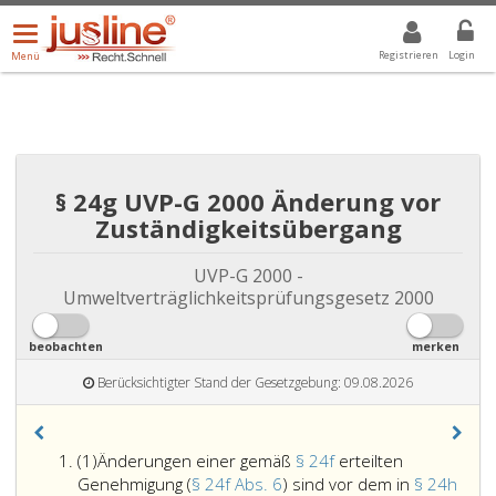
Menü
DROPDOWN: GEWÄHLTER WERT IST ALLE
ALLE
öffnen/schließen
Registrieren
Login
Menü
§ 24g UVP-G 2000 Änderung vor
Zuständigkeitsübergang
UVP-G 2000 -
Umweltverträglichkeitsprüfungsgesetz 2000
beobachten
merken
Berücksichtigter Stand der Gesetzgebung: 09.08.2026
Absatz
(1)
Änderungen einer gemäß
§ 24f
erteilten
eins
Genehmigung (
§ 24f Abs. 6
) sind vor dem in
§ 24h