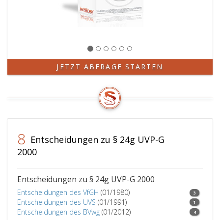
Absatz
eins,
eingehalten
werden.
Paragraph
24
f,
JETZT ABFRAGE STARTEN
Absatz
eins,
Ziffer
2,
Litera
a,
8
gilt
Entscheidungen zu § 24g UVP-G
in
2000
Bezug
auf
das
Entscheidungen zu § 24g UVP-G 2000
Eigentum
Entscheidungen des VfGH
(01/1980)
3
oder
Entscheidungen des UVS
(01/1991)
1
sonstige
Entscheidungen des BVwg
(01/2012)
4
dingliche