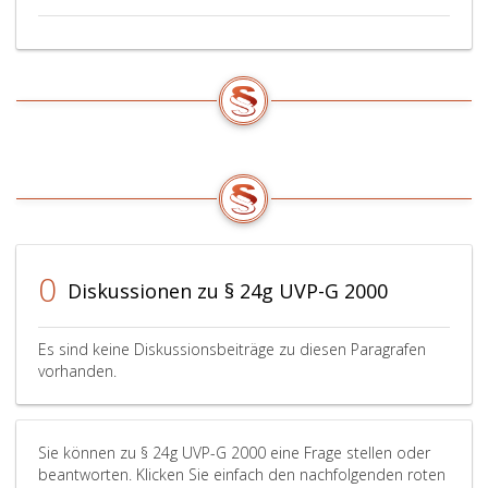
Rechte
der
Nachbarn/Nachbarinnen
auch
als
eingehalten,
wenn
die
von
der
Änderung
betroffenen
0
Diskussionen zu § 24g UVP-G 2000
Nachbarn/Nachbarinnen
dieser
nachweislich
Es sind keine Diskussionsbeiträge zu diesen Paragrafen
zugestimmt
vorhanden.
haben.
Der
Projektwerber/Die
Projektwerberin
Sie können zu § 24g UVP-G 2000 eine Frage stellen oder
beantworten. Klicken Sie einfach den nachfolgenden roten
hat