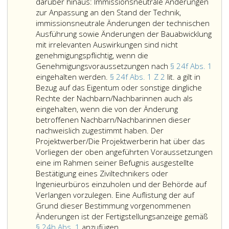
3
gemäß
h,
vorzunehmen.
wahrzunehmen.
und
darüber hinaus: Immissionsneutrale Änderungen
Paragraph
Absatz
Die
zur Anpassung an den Stand der Technik,
24,
3,
Bestimmungen
immissionsneutrale Änderungen der technischen
Absatz
genannten
über
Ausführung sowie Änderungen der Bauabwicklung
eins,
Zeitpunkt
die
mit irrelevanten Auswirkungen sind nicht
hat
unter
Auflage
genehmigungspflichtig, wenn die
vor
Anwendung
und
Genehmigungsvoraussetzungen nach
§ 24f Abs. 1
Erlassung
der
Kundmachung
eingehalten werden.
§ 24f Abs. 1 Z 2
lit. a gilt in
einer
Genehmigungsvoraussetzungen
des
Bezug auf das Eigentum oder sonstige dingliche
Genehmigung
des
Paragraph
Rechte der Nachbarn/Nachbarinnen auch als
nach
Paragraph
24
eingehalten, wenn die von der Änderung
Paragraph
24
f,
betroffenen Nachbarn/Nachbarinnen dieser
24
f,
Absatz
nachweislich zugestimmt haben. Der
f,
zulässig,
13,
Projektwerber/Die Projektwerberin hat über das
Absatz
wenn
Satz 3
Vorliegen der oben angeführten Voraussetzungen
6,
bis
eine im Rahmen seiner Befugnis ausgestellte
oder
5
Bestätigung eines Ziviltechnikers oder
deren
gelten
Ingenieurbüros einzuholen und der Behörde auf
Änderung
sinngemäß.
Verlangen vorzulegen. Eine Auflistung der auf
die
Grund dieser Bestimmung vorgenommenen
Umweltverträglichkeitsprüfung
Änderungen ist der Fertigstellungsanzeige gemäß
insoweit
Für
§ 24h Abs. 1
anzufügen.