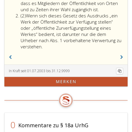
dass es Mitgliedern der Öffentlichkeit von Orten
und zu Zeiten ihrer Wahl zugänglich ist.
Absatz
(2)
Wenn sich dieses Gesetz des Ausdrucks „ein
2
Werk der Öffentlichkeit zur Verfügung stellen“
oder „öffentliche Zurverfügungstellung eines
Werkes“ bedient, ist darunter nur die dem
Urheber nach Abs. 1 vorbehaltene Verwertung zu
Wenn
verstehen.
sich
dieses
Gesetz
des
In Kraft seit 01.07.2003 bis 31.12.9999
Ausdrucks
MERKEN
„ein
Werk
der
Öffentlichkeit
zur
Verfügung
stellen“
0
Kommentare zu § 18a UrhG
oder