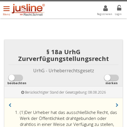
Menü
DROPDOWN: GEWÄHLTER WERT IST ALLE
ALLE
öffnen/schließen
Registrieren
Login
Menü
§ 18a UrhG
Zurverfügungstellungsrecht
UrhG - Urheberrechtsgesetz
beobachten
merken
Berücksichtigter Stand der Gesetzgebung: 08.08.2026
Absatz
(1)
Der Urheber hat das ausschließliche Recht, das
eins
Werk der Öffentlichkeit drahtgebunden oder
drahtlos in einer Weise zur Verfügung zu stellen,