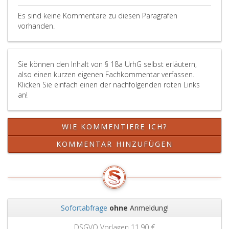
„öffentliche
Zurverfügungstellung
Es sind keine Kommentare zu diesen Paragrafen
eines
vorhanden.
Werkes“
bedient,
ist
Sie können den Inhalt von § 18a UrhG selbst erläutern,
darunter
also einen kurzen eigenen Fachkommentar verfassen.
nur
Klicken Sie einfach einen der nachfolgenden roten Links
die
an!
dem
Urheber
nach
WIE KOMMENTIERE ICH?
Absatz
eins,
KOMMENTAR HINZUFÜGEN
vorbehaltene
Verwertung
zu
verstehen.
Sofortabfrage
ohne
Anmeldung!
Zurück
Weit
DSGVO Vorlagen
11,90 €