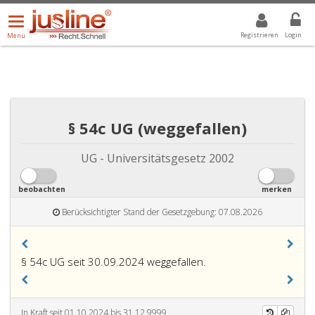
Menü
DROPDOWN: GEWÄHLTER WERT IST ALLE
ALLE
öffnen/schließen
Registrieren
Login
Menü
§ 54c UG (weggefallen)
UG - Universitätsgesetz 2002
beobachten
merken
Berücksichtigter Stand der Gesetzgebung: 07.08.2026
§ 54c UG seit 30.09.2024 weggefallen.
In Kraft seit 01.10.2024 bis 31.12.9999