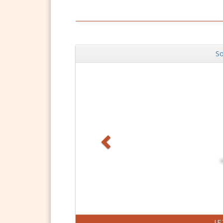
So
Zurück
J