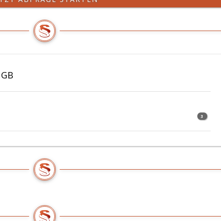
UGB
3