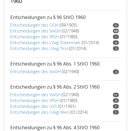
1960
bzw.
so
13b
hat
mit
diese
Entscheidungen zu § 96 StVO 1960
den
die
Entscheidungen des OGH
(09/1905)
3
entsprechenden
Bestr
Entscheidungen des VwGH
(02/1948)
205
Zusatztafeln,
nach
Entscheidungen des VfGH
(01/1980)
1
zum
Rechts
Entscheidungen des LVwg Steiermark
(01/2014)
6
Beispiel
der
Entscheidungen des LVwg Tirol
(01/2014)
2
mit
Behör
der
des
Entscheidungen zu § 96 Abs. 1 StVO 1960
Aufschrift
Haupt
„AUSGENOMMEN
bekan
Entscheidungen des VwGH
(02/1948)
2
...
TAXI“,
Entscheidungen zu § 96 Abs. 2 StVO 1960
zu
Entscheidungen des VwGH
(02/1948)
kennzeichnen.
11
Entscheidungen des VfGH
(01/1980)
Die
6
Entscheidungen des UVS
(01/1991)
1
Vorschriften
Entscheidungen des LVwg Wien
(01/2014)
1
dieses
Absatzes
gelten
Entscheidungen zu § 96 Abs. 4 StVO 1960