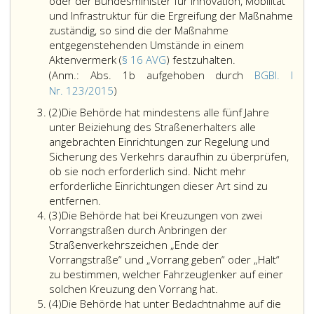
oder der Bundesminister für Innovation, Mobilität
und Infrastruktur für die Ergreifung der Maßnahme
zuständig, so sind die der Maßnahme
entgegenstehenden Umstände in einem
Als
Aktenvermerk (
§ 16 AVG
) festzuhalten.
unfallverhütend
(Anm.: Abs. 1b aufgehoben durch
BGBl. I
festgestellte
Anmerkung,
Nr. 123/2015
)
Maßnahmen
Absatz
Absatz
(2)
Die Behörde hat mindestens alle fünf Jahre
sind
eins
2,
unter Beiziehung des Straßenerhalters alle
unverzüglich
b,
angebrachten Einrichtungen zur Regelung und
zu
aufgehoben
Sicherung des Verkehrs daraufhin zu überprüfen,
verwirklichen;
durch
ob sie noch erforderlich sind. Nicht mehr
ist
Bundesgesetzblatt
erforderliche Einrichtungen dieser Art sind zu
das
Teil
entfernen.
nicht
eins,
Absatz
(3)
Die Behörde hat bei Kreuzungen von zwei
möglich,
Nr. 123
3,
Vorrangstraßen durch Anbringen der
so
aus
Straßenverkehrszeichen „Ende der
hat
Vorrangstraße“ und „Vorrang geben“ oder „Halt“
2015,)
die
zu bestimmen, welcher Fahrzeuglenker auf einer
Stelle,
solchen Kreuzung den Vorrang hat.
die
Absatz
(4)
Die Behörde hat unter Bedachtnahme auf die
für