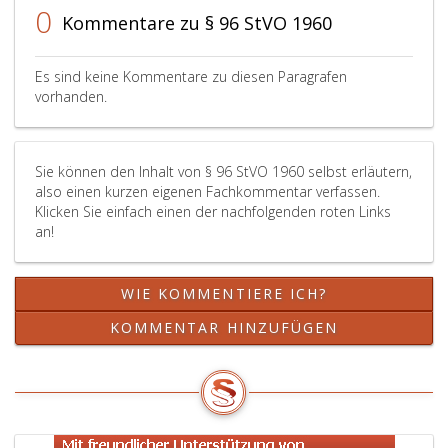
eine
stehenden
den
0
Kommentare zu § 96 StVO 1960
behördliche
Abstellflächen
Haupt
Bewilligung
und
habe
erforderlich
deren
und
Es sind keine Kommentare zu diesen Paragrafen
ist,
beste
inner
vorhanden.
von
Ausnützung
der
Organen
für
letzte
der
diese
fünf
Sie können den Inhalt von § 96 StVO 1960 selbst erläutern,
Straßenaufsicht
Standplätze
Jahre
also einen kurzen eigenen Fachkommentar verfassen.
besonders
entweder
wege
Klicken Sie einfach einen der nachfolgenden roten Links
zu
nur
einer
an!
überwachen
das
Übert
sind.
Parken
nach
Die
oder
Parag
WIE KOMMENTIERE ICH?
Behörde
für
99,
hat
den
Absat
KOMMENTAR HINZUFÜGEN
in
ganzen
eins
regelmäßigen
Bereich
bis
Abständen
des
2
den
Standplatzes
oder
Einsatz
oder
Parag
von
nur
37