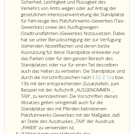
4,
Sicherheit, Leichtigkeit und Flüssigkeit des
die
Verkehrs von Amts wegen oder auf Antrag der
Ergreifung
gesetzlichen Interessenvertretung die Standplätze
der
für Fahrzeuge des Platzfuhrwerks-Gewerbes (Taxi-
Maßnahme
Gewerbes) sowie des Ausflugswagen-
zuständig
(Stadtrundfahrten-)Gewerbes festzusetzen. Dabei
ist,
hat sie unter Berücksichtigung der zur Verfügung
der
stehenden Abstellflächen und deren beste
feststellenden
Ausnützung für diese Standplätze entweder nur
Behörde
das Parken oder für den ganzen Bereich des
und
Standplatzes oder nur für einen Teil desselben
der
auch das Halten zu verbieten. Die Standplätze sind
Landesregierun
durch die Vorschriftszeichen nach
§ 52 Z 13a
bzw.
die
13b mit den entsprechenden Zusatztafeln, zum
Umstände
Beispiel mit der Aufschrift „AUSGENOMMEN ...
mitzuteilen,
TAXI“, zu kennzeichnen. Die Vorschriften dieses
die
Absatzes gelten sinngemäß auch für die
diesen
Standplätze des mit Pferden betriebenen
Maßnahmen
Platzfuhrwerks-Gewerbes mit der Maßgabe, daß
entgegenstehen
an Stelle des Ausdruckes „TAXI“ der Ausdruck
Ist
Die
„FIAKER“ zu verwenden ist.
jedoch
Absatz
Behörde
(5)
Wird durch eine Haltestelle des