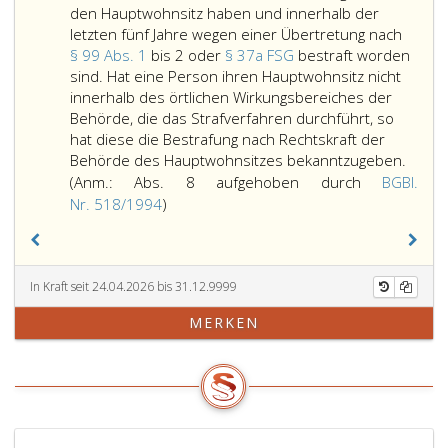
entgegenstehe
Sicherheit,
Standplätze
den Hauptwohnsitz haben und innerhalb der
Umstände
Leichtigkeit
für
letzten fünf Jahre wegen einer Übertretung nach
in
und
Fahrzeuge
§ 99 Abs. 1
bis 2 oder
§ 37a FSG
bestraft worden
einem
Flüssigkeit
des
sind. Hat eine Person ihren Hauptwohnsitz nicht
Aktenvermerk
des
Platzfuhrwerks-
innerhalb des örtlichen Wirkungsbereiches der
(Paragraph
Straßenverkehrs
Gewerbes
Behörde, die das Strafverfahren durchführt, so
16,
erfordert,
(Taxi-
hat diese die Bestrafung nach Rechtskraft der
AVG)
hat
Gewerbes)
Die
Behörde des Hauptwohnsitzes bekanntzugeben.
festzuhalten.
die
sowie
Behör
(Anm.: Abs. 8 aufgehoben durch
BGBl.
Behörde
des
hat
Anmerkung,
Nr. 518/1994
)
zu
Ausflugswagen-
ein
Absatz
verfügen,
(Stadtrundfahrten-)Gewerb
Verze
8,
daß
festzusetzen.
aller
aufgehoben
bestimmte
Dabei
Perso
In Kraft seit 24.04.2026 bis 31.12.9999
durch
Arten
hat
zu
Bundesgesetzblatt
MERKEN
der
sie
führen
Nr. 518
Straßenbenützung,
unter
die
aus
insbesondere
Berücksichtigung
in
1994,)
solche,
der
ihrem
für
zur
örtlic
die
Verfügung
Wirku