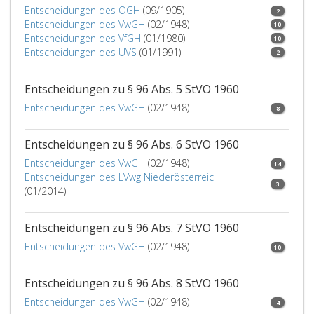
sinngemäß
Entscheidungen des OGH
(09/1905)
2
auch
Entscheidungen des VwGH
(02/1948)
10
für
Entscheidungen des VfGH
(01/1980)
10
die
Entscheidungen des UVS
(01/1991)
2
Standplätze
des
Entscheidungen zu § 96 Abs. 5 StVO 1960
mit
Pferden
Entscheidungen des VwGH
(02/1948)
8
betriebenen
Platzfuhrwerks-
Entscheidungen zu § 96 Abs. 6 StVO 1960
Gewerbes
Entscheidungen des VwGH
(02/1948)
mit
14
Entscheidungen des LVwg Niederösterreic
der
3
(01/2014)
Maßgabe,
daß
an
Entscheidungen zu § 96 Abs. 7 StVO 1960
Stelle
Entscheidungen des VwGH
(02/1948)
10
des
Ausdruckes
Entscheidungen zu § 96 Abs. 8 StVO 1960
„TAXI“
der
Entscheidungen des VwGH
(02/1948)
4
Ausdruck