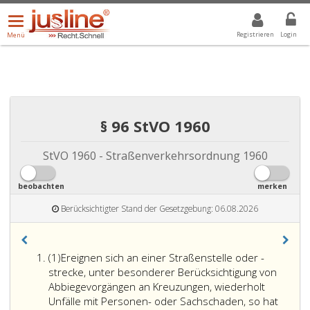
Menü
DROPDOWN: GEWÄHLTER WERT IST ALLE
ALLE
öffnen/schließen
Registrieren
Login
Menü
§ 96 StVO 1960
StVO 1960 - Straßenverkehrsordnung 1960
beobachten
merken
Berücksichtigter Stand der Gesetzgebung: 06.08.2026
Absatz
(1)
Ereignen sich an einer Straßenstelle oder -
eins,
strecke, unter besonderer Berücksichtigung von
Abbiegevorgängen an Kreuzungen, wiederholt
Unfälle mit Personen- oder Sachschaden, so hat