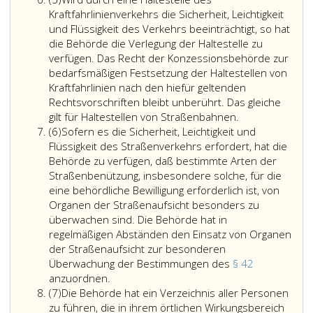
die
5,
hat
Kraftfahrlinienverkehrs die Sicherheit, Leichtigkeit
Landesregierun
unter
und Flüssigkeit des Verkehrs beeinträchtigt, so hat
oder
Bedachtnahme
die Behörde die Verlegung der Haltestelle zu
der
auf
verfügen. Das Recht der Konzessionsbehörde zur
Bundesminister
die
bedarfsmäßigen Festsetzung der Haltestellen von
für
Sicherheit,
Kraftfahrlinien nach den hiefür geltenden
Innovation,
Leichtigkeit
Rechtsvorschriften bleibt unberührt. Das gleiche
Mobilität
und
gilt für Haltestellen von Straßenbahnen.
und
Absatz
Flüssigkeit
(6)
Sofern es die Sicherheit, Leichtigkeit und
Infrastruktur
6,
des
Flüssigkeit des Straßenverkehrs erfordert, hat die
für
Verkehrs
Behörde zu verfügen, daß bestimmte Arten der
die
von
Straßenbenützung, insbesondere solche, für die
Ergreifung
Amts
eine behördliche Bewilligung erforderlich ist, von
der
wegen
Organen der Straßenaufsicht besonders zu
Maßnahme
oder
überwachen sind. Die Behörde hat in
zuständig,
auf
regelmäßigen Abständen den Einsatz von Organen
so
Antrag
der Straßenaufsicht zur besonderen
sind
der
Überwachung der Bestimmungen des
§ 42
die
Sofern
gesetzlichen
anzuordnen.
der
Absatz
es
Interessenvertretung
(7)
Die Behörde hat ein Verzeichnis aller Personen
Maßnahme
7,
die
die
zu führen, die in ihrem örtlichen Wirkungsbereich