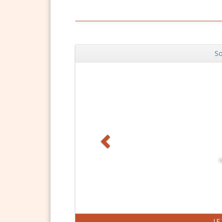
So
Zurück
J