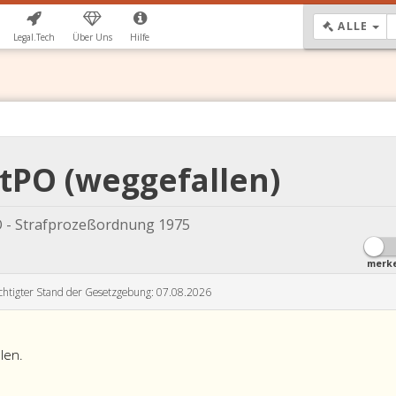
DR
ALLE
Legal.Tech
Über Uns
Hilfe
StPO (weggefallen)
 - Strafprozeßordnung 1975
merk
chtigter Stand der Gesetzgebung: 07.08.2026
len.