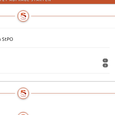
a StPO
1
2