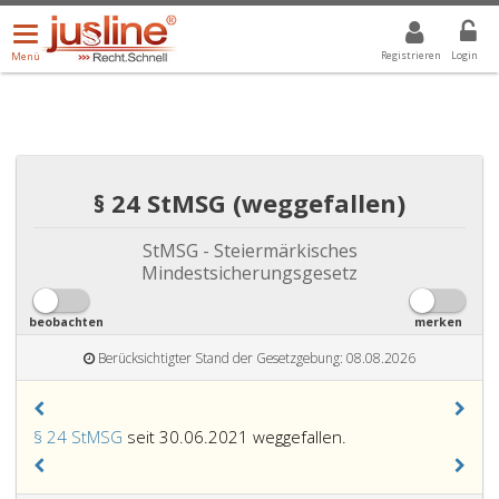
Menü
DROPDOWN: GEWÄHLTER WERT IST ALLE
ALLE
öffnen/schließen
Registrieren
Login
Menü
§ 24 StMSG (weggefallen)
StMSG - Steiermärkisches
Mindestsicherungsgesetz
beobachten
merken
Berücksichtigter Stand der Gesetzgebung: 08.08.2026
§ 24 StMSG
seit 30.06.2021 weggefallen.