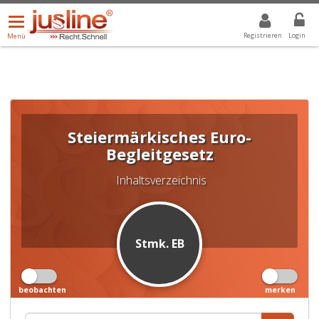
Menü
DROPDOWN: GEWÄHLTER WERT IST ALLE
ALLE
öffnen/schließen
Registrieren
Login
Menü
Steiermärkisches Euro-
Begleitgesetz
Inhaltsverzeichnis
Stmk. EB
beobachten
merken