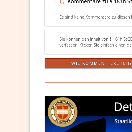
0
Kommentare zu § 181h S
Gebiet
durch
Gesetz
Es sind keine Kommentare zu diesen 
oder
Verordnung
zu
einem
Sie können den Inhalt von § 181h StG
Schutzgebiet
verfassen. Klicken Sie einfach einen d
gemäß
Artikel
4,
WIE KOMMENTIERE ICH
Absatz
2,
oder
Anhang
römisch
eins
der
Richtlinie
2009/147/EG
über
die