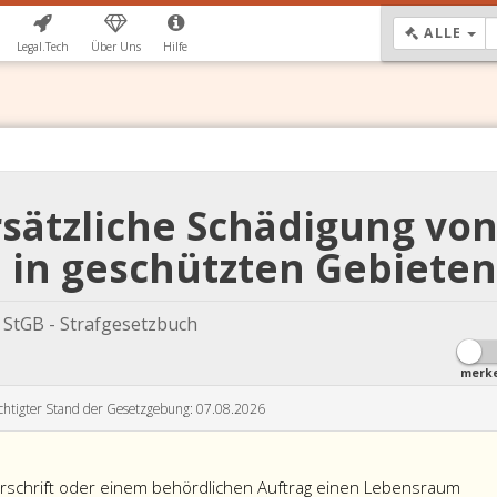
DR
ALLE
Legal.Tech
Über Uns
Hilfe
rsätzliche Schädigung vo
in geschützten Gebiete
StGB - Strafgesetzbuch
merk
chtigter Stand der Gesetzgebung: 07.08.2026
rschrift oder einem behördlichen Auftrag einen Lebensraum