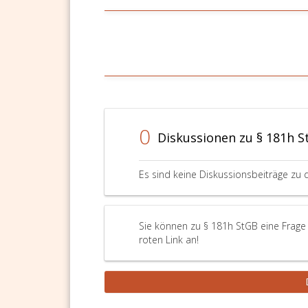
Verordnung
zu
einem
besonderen
Schutzgebiet
gemäß
Artikel
4,
Absatz
0
Diskussionen zu § 181h S
4,
der
Richtlinie
Es sind keine Diskussionsbeiträge zu 
92/43/EWG
zur
Erhaltung
der
Sie können zu § 181h StGB eine Frage 
natürlichen
roten Link an!
Lebensräume
sowie
der
wildlebenden