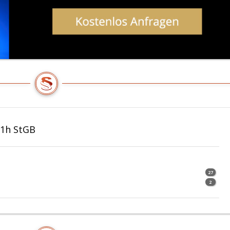
81h StGB
27
2