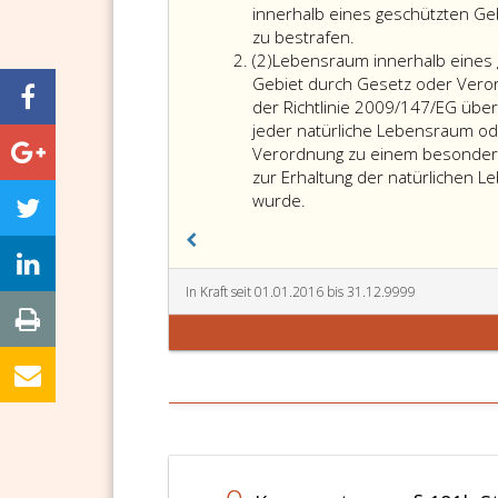
eins
innerhalb eines geschützten Gebi
zu bestrafen.
Absatz
(2)
Lebensraum innerhalb eines g
2
Gebiet durch Gesetz oder Veror
der Richtlinie 2009/147/EG über
jeder natürliche Lebensraum od
Verordnung zu einem besonderen
zur Erhaltung der natürlichen L
Lebensraum
wurde.
innerhalb
eines
geschützten
Gebiets
In Kraft seit 01.01.2016 bis 31.12.9999
ist
jeder
Lebensraum
einer
Art,
für
die
ein