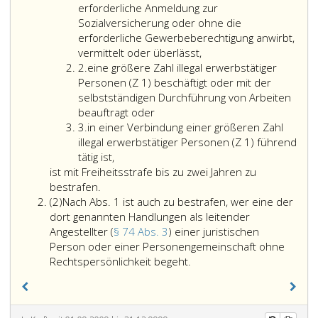
erforderliche Anmeldung zur
Sozialversicherung oder ohne die
erforderliche Gewerbeberechtigung anwirbt,
vermittelt oder überlässt,
Ziffer
2.
eine größere Zahl illegal erwerbstätiger
2
Personen (Z 1) beschäftigt oder mit der
selbstständigen Durchführung von Arbeiten
eine
beauftragt oder
Ziffer
größere
3.
in einer Verbindung einer größeren Zahl
3
Zahl
illegal erwerbstätiger Personen (Z 1) führend
in
illegal
tätig ist,
einer
erwerbstätiger
ist mit Freiheitsstrafe bis zu zwei Jahren zu
Verbindung
Personen
bestrafen.
Absatz
einer
(Ziffer
(2)
Nach Abs. 1 ist auch zu bestrafen, wer eine der
2
größeren
eins,)
dort genannten Handlungen als leitender
Zahl
beschäftigt
Angestellter (
§ 74 Abs. 3
) einer juristischen
illegal
oder
Person oder einer Personengemeinschaft ohne
erwerbstätiger
mit
Nach
Rechtspersönlichkeit begeht.
Personen
der
Absatz
(Ziffer
selbstständigen
eins,
eins,)
Durchführung
ist