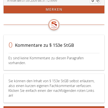
führend
von
auch
In Kraft seit 01.09.2009 bis 31.12.9999
tätig
Arbeiten
zu
MERKEN
ist,
beauftragt
bestrafen,
oder
wer
eine
der
dort
genannten
Handlungen
0
Kommentare zu § 153e StGB
als
leitender
Angestellter
Es sind keine Kommentare zu diesen Paragrafen
(Paragraph
vorhanden.
74,
Absatz
3,)
Sie können den Inhalt von § 153e StGB selbst erläutern,
einer
also einen kurzen eigenen Fachkommentar verfassen.
juristischen
Klicken Sie einfach einen der nachfolgenden roten Links
Person
an!
oder
einer
Personengemeinschaft