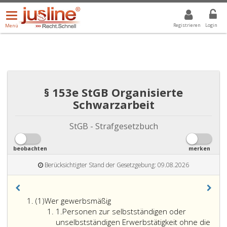
Menü
DROPDOWN: GEWÄHLTER WERT IST ALLE
ALLE
öffnen/schließen
Registrieren
Login
Menü
§ 153e StGB Organisierte
Schwarzarbeit
StGB - Strafgesetzbuch
beobachten
merken
Berücksichtigter Stand der Gesetzgebung: 09.08.2026
Absatz
(1)
Wer gewerbsmäßig
eins
Ziffer
1.
Personen zur selbstständigen oder
eins
unselbstständigen Erwerbstätigkeit ohne die