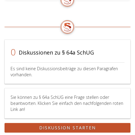
bis
die
5
Schulärztin
anwesend
einzuladen.
ist.
Der
Leiter
oder
die
Leiterin
0
Diskussionen zu § 64a SchUG
des
Schulclusters
hat
Es sind keine Diskussionsbeiträge zu diesen Paragrafen
weiters
vorhanden.
den
pädagogischen
Leiter
oder
Sie können zu § 64a SchUG eine Frage stellen oder
beantworten. Klicken Sie einfach den nachfolgenden roten
die
Link an!
pädagogische
Leiterin
eines
DISKUSSION STARTEN
Schülerheimes