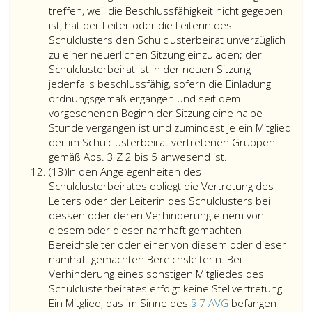
Schulclusters;
die
mit
treffen, weil die Beschlussfähigkeit nicht gegeben
in
Leiterin
beratender
ist, hat der Leiter oder die Leiterin des
den
des
Stimme
Schulclusters den Schulclusterbeirat unverzüglich
Beratungsangelegenheiten
Schulclusters
einzuladen.
zu einer neuerlichen Sitzung einzuladen; der
gilt
hat
Sofern
Schulclusterbeirat ist in der neuen Sitzung
der
für
Tagesordnungs
jedenfalls beschlussfähig, sofern die Einladung
Antrag
die
Angelegenheite
ordnungsgemäß ergangen und seit dem
als
Durchführung
betreffen,
vorgesehenen Beginn der Sitzung eine halbe
abgelehnt.
der
die
Stunde vergangen ist und zumindest je ein Mitglied
Beschlüsse
die
der im Schulclusterbeirat vertretenen Gruppen
des
Kann
Beteiligung
gemäß Abs. 3 Z 2 bis 5 anwesend ist.
Absatz
Schulclusterbeirates
der
anderer
(13)
In den Angelegenheiten des
13
und
Schulclusterbeira
Personen
Schulclusterbeirates obliegt die Vertretung des
des
in
(zB
Leiters oder der Leiterin des Schulclusters bei
Ausschusses
Fällen,
andere
dessen oder deren Verhinderung einem von
(Absatz
die
Lehrerinnen
diesem oder dieser namhaft gemachten
7,)
einer
und
Bereichsleiter oder einer von diesem oder dieser
zu
Entscheidung
Lehrer,
namhaft gemachten Bereichsleiterin. Bei
sorgen;
bedürfen,
Klassensprech
Verhinderung eines sonstigen Mitgliedes des
hält
keine
und
Schulclusterbeirates erfolgt keine Stellvertretung.
er
Entscheidung
Klassenspreche
Ein Mitglied, das im Sinne des
§ 7 AVG
befangen