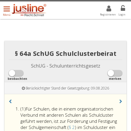
Menü
DROPDOWN: GEWÄHLTER WERT IST ALLE
ALLE
öffnen/schließen
Registrieren
Login
Menü
§ 64a SchUG Schulclusterbeirat
SchUG - Schulunterrichtsgesetz
beobachten
merken
Berücksichtigter Stand der Gesetzgebung: 09.08.2026
Absatz
(1)
Für Schulen, die in einem organisatorischen
eins
Verbund mit anderen Schulen als Schulcluster
geführt werden, ist zur Förderung und Festigung
der Schulgemeinschaft (
§ 2
) im Schulcluster ein