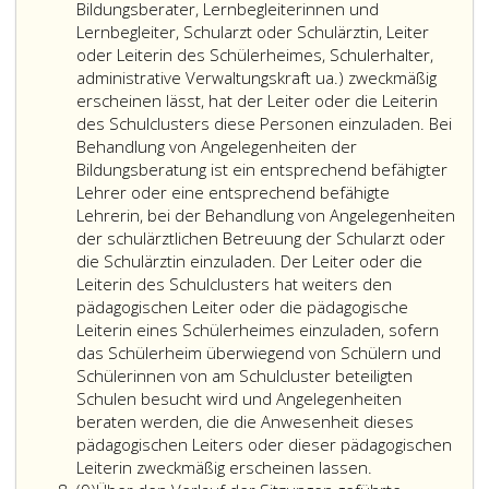
ein
Vertretern
der
andere
Bildungsberater, Lernbegleiterinnen und
Mitglied
der
Schulclusterbeira
Person
Lernbegleiter, Schularzt oder Schulärztin, Leiter
der
Lehrerinnen
Ausschüsse
ist
oder Leiterin des Schülerheimes, Schulerhalter,
im
und
einsetzen.
unzuläs
administrative Verwaltungskraft ua.) zweckmäßig
Schulclusterbeirat
Lehrer
Die
und
erscheinen lässt, hat der Leiter oder die Leiterin
vertretenen
(Ziffer
Einsetzung
unwirk
des Schulclusters diese Personen einzuladen. Bei
Gruppen
3,)
eines
Der
Behandlung von Angelegenheiten der
gemäß
sowie
Ausschusses
Leiter
Bildungsberatung ist ein entsprechend befähigter
Absatz
der
unterliegt
oder
Lehrer oder eine entsprechend befähigte
3,
Erziehungsberechtigten
den
die
Lehrerin, bei der Behandlung von Angelegenheiten
Ziffer
(Ziffer
Beschlusserforde
Leiterin
der schulärztlichen Betreuung der Schularzt oder
2
4,)
des
des
die Schulärztin einzuladen. Der Leiter oder die
bis
für
Absatz
Schulcl
Leiterin des Schulclusters hat weiters den
5
die
6,
hat
pädagogischen Leiter oder die pädagogische
anwesend
Dauer
keine
Leiterin eines Schülerheimes einzuladen, sofern
sind.
von
beschl
das Schülerheim überwiegend von Schülern und
Für
jeweils
Stimme
Schülerinnen von am Schulcluster beteiligten
einen
zwei
Schulen besucht wird und Angelegenheiten
Beschluss
Schuljahren
beraten werden, die die Anwesenheit dieses
ist
bestimmt
pädagogischen Leiters oder dieser pädagogischen
die
werden.
An
Leiterin zweckmäßig erscheinen lassen.