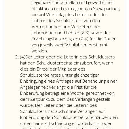
regionalen industriellen und gewerblichen
Strukturen und der regionalen Sozialpartner,
die auf Vorschlag des Leiters oder der
Leiterin des Schulclusters von den
Vertreterinnen und Vertretern der
Lehrerinnen und Lehrer (Z 3) sowie der
Erziehungsberechtigten (Z 4) für die Dauer
von jeweils zwei Schuljahren bestimmt
mindestens
werden.
Absatz
drei
(4)
Der Leiter oder die Leiterin des Schulclusters
4
und
hat den Schulclusterbeirat einzuberufen, wenn
höchstens
dies ein Drittel der Mitglieder des
acht
Schulclusterbeirates unter gleichzeitiger
weitere
Einbringung eines Antrages auf Behandlung einer
Repräsentantinnen
Angelegenheit verlangt; die Frist für die
und
Einberufung beträgt eine Woche, gerechnet von
Repräsentanten
dem Zeitpunkt, zu dem das Verlangen gestellt
der
wurde. Der Leiter oder die Leiterin des
regionalen
Schulclusters hat auch ohne Verlangen auf
Kooperationspartner
Einberufung den Schulclusterbeirat einzuberufen,
der
sofern eine Entscheidung erforderlich ist oder