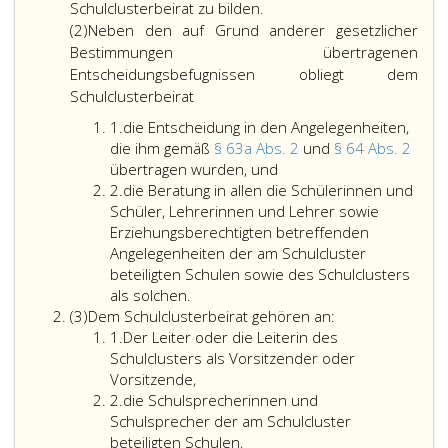
Für
Schulclusterbeirat zu bilden.
Schulen,
(2)Neben den auf Grund anderer gesetzlicher
die
Bestimmungen übertragenen
in
Entscheidungsbefugnissen obliegt dem
einem
Schulclusterbeirat
organisatorischen
Ziffer
1.
die Entscheidung in den Angelegenheiten,
Verbund
eins
die ihm gemäß
§ 63a Abs. 2
und
§ 64 Abs. 2
mit
die
übertragen wurden, und
anderen
Ziffer
Entscheidung
2.
die Beratung in allen die Schülerinnen und
Schulen
2
in
Schüler, Lehrerinnen und Lehrer sowie
als
den
Erziehungsberechtigten betreffenden
Schulcluster
Angelegenheiten,
Angelegenheiten der am Schulcluster
geführt
die
beteiligten Schulen sowie des Schulclusters
werden,
ihm
als solchen.
ist
Absatz
gemäß
(3)
Dem Schulclusterbeirat gehören an:
zur
3
Ziffer
Paragraph
1.
Der Leiter oder die Leiterin des
Förderung
eins
63
Schulclusters als Vorsitzender oder
und
a,
Vorsitzende,
Festigung
Ziffer
Absatz
2.
die Schulsprecherinnen und
der
2
2
Schulsprecher der am Schulcluster
Schulgemeinschaft
und
beteiligten Schulen,