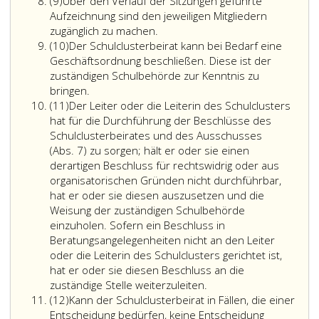
Absatz
unbedingte
Schulen,
(9)
Über den Verlauf der Sitzungen geführte
9
Mehrheit
an
Aufzeichnung sind den jeweiligen Mitgliedern
der
denen
zugänglich zu machen.
Absatz
abgegebenen
Vertreter
(10)
Der Schulclusterbeirat kann bei Bedarf eine
10
Stimmen
der
Geschäftsordnung beschließen. Diese ist der
erforderlich.
Klassensprech
zuständigen Schulbehörde zur Kenntnis zu
Bei
(Paragraph
bringen.
Absatz
Stimmengleichheit
59,
(11)
Der Leiter oder die Leiterin des Schulclusters
11
in
Absatz
hat für die Durchführung der Beschlüsse des
den
2,
Schulclusterbeirates und des Ausschusses
Fällen,
Ziffer
(Abs. 7) zu sorgen; hält er oder sie einen
die
2,)
derartigen Beschluss für rechtswidrig oder aus
einer
zu
organisatorischen Gründen nicht durchführbar,
Entscheidung
wählen
hat er oder sie diesen auszusetzen und die
bedürfen,
sind,
Weisung der zuständigen Schulbehörde
entscheidet
sind
einzuholen. Sofern ein Beschluss in
der
diese
Beratungsangelegenheiten nicht an den Leiter
Leiter
zu
oder die Leiterin des Schulclusters gerichtet ist,
oder
den
hat er oder sie diesen Beschluss an die
die
Der
Sitzungen
zuständige Stelle weiterzuleiten.
Absatz
Leiterin
Leiter
des
(12)
Kann der Schulclusterbeirat in Fällen, die einer
12
des
oder
Schulclusterbei
Entscheidung bedürfen, keine Entscheidung