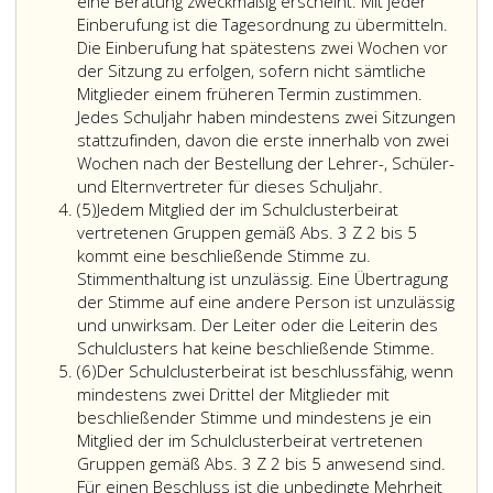
außerschulischen
eine Beratung zweckmäßig erscheint. Mit jeder
Jugendarbeit,
Einberufung ist die Tagesordnung zu übermitteln.
des
Die Einberufung hat spätestens zwei Wochen vor
regionalen
der Sitzung zu erfolgen, sofern nicht sämtliche
Vereinswesens
Mitglieder einem früheren Termin zustimmen.
(Kultur,
Jedes Schuljahr haben mindestens zwei Sitzungen
Sport
stattzufinden, davon die erste innerhalb von zwei
usw.),
Wochen nach der Bestellung der Lehrer-, Schüler-
der
und Elternvertreter für dieses Schuljahr.
Absatz
regionalen
(5)
Jedem Mitglied der im Schulclusterbeirat
5
Sozialarbeit,
vertretenen Gruppen gemäß Abs. 3 Z 2 bis 5
der
kommt eine beschließende Stimme zu.
regionalen
Stimmenthaltung ist unzulässig. Eine Übertragung
Schulerhalter
der Stimme auf eine andere Person ist unzulässig
von
und unwirksam. Der Leiter oder die Leiterin des
am
Jedem
Schulclusters hat keine beschließende Stimme.
Absatz
Schulcluster
Mitglied
(6)
Der Schulclusterbeirat ist beschlussfähig, wenn
6
beteiligten
der
mindestens zwei Drittel der Mitglieder mit
Schulen,
im
beschließender Stimme und mindestens je ein
der
Schulcl
Mitglied der im Schulclusterbeirat vertretenen
regionalen
vertret
Gruppen gemäß Abs. 3 Z 2 bis 5 anwesend sind.
industriellen
Gruppe
Für einen Beschluss ist die unbedingte Mehrheit