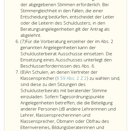
und
gemäß
der abgegebenen Stimmen erforderlich. Bei
gewerblichen
Absatz
Stimmengleichheit in den Fällen, die einer
Strukturen
3,
Entscheidung bedürfen, entscheidet der Leiter
und
Ziffer
oder die Leiterin des Schulclusters; in den
der
2
Beratungsangelegenheiten gilt der Antrag als
Der
regionalen
bis
abgelehnt.
Absatz
Schulclusterbeirat
Sozialpartner,
5
(7)
Für die Vorberatung einzelner der im Abs. 2
7
ist
die
kommt
genannten Angelegenheiten kann der
beschlussfähig,
auf
eine
Schulclusterbeirat Ausschüsse einsetzen. Die
wenn
Vorschlag
beschl
Einsetzung eines Ausschusses unterliegt den
mindestens
des
Für
Stimme
Beschlusserfordernissen des Abs. 6.
Absatz
zwei
Leiters
die
zu.
(8)
An Schulen, an denen Vertreter der
8
Drittel
oder
Vorberatung
Stimme
Klassensprecher (
§ 59 Abs. 2 Z 2
) zu wählen sind,
der
der
einzelner
ist
sind diese zu den Sitzungen des
Mitglieder
Leiterin
der
unzuläs
Schulclusterbeirats mit beratender Stimme
mit
des
im
Eine
einzuladen. Sofern Tagesordnungspunkte
beschließender
Schulclusters
Absatz
Übertr
Angelegenheiten betreffen, die die Beteiligung
Stimme
von
2,
der
anderer Personen (zB andere Lehrerinnen und
und
den
genannten
Stimme
Lehrer, Klassensprecherinnen und
mindestens
Vertreterinnen
Angelegenheiten
auf
Klassensprecher, Obmann oder Obfrau des
je
und
kann
eine
Elternvereines, Bildungsberaterinnen und