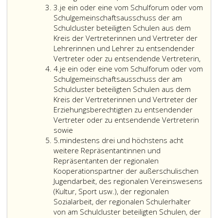
(Paragraph
Ziffer
Paragraph
3.
je ein oder eine vom Schulforum oder vom
2,)
3
64,
Schulgemeinschaftsausschuss der am
im
Absatz
Schulcluster beteiligten Schulen aus dem
Schulcluster
2,
Kreis der Vertreterinnen und Vertreter der
ein
übertragen
Lehrerinnen und Lehrer zu entsendender
Schulclusterbeirat
wurden,
Vertreter oder zu entsendende Vertreterin,
zu
Ziffer
und
4.
je ein oder eine vom Schulforum oder vom
bilden.
4
Schulgemeinschaftsausschuss der am
Schulcluster beteiligten Schulen aus dem
Kreis der Vertreterinnen und Vertreter der
Erziehungsberechtigten zu entsendender
Vertreter oder zu entsendende Vertreterin
sowie
Ziffer
5.
mindestens drei und höchstens acht
5
weitere Repräsentantinnen und
Repräsentanten der regionalen
Kooperationspartner der außerschulischen
Jugendarbeit, des regionalen Vereinswesens
(Kultur, Sport usw.), der regionalen
Sozialarbeit, der regionalen Schulerhalter
von am Schulcluster beteiligten Schulen, der