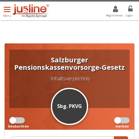
Menü
DROPDOWN: GEWÄHLTER WERT IST ALLE
ALLE
öffnen/schließen
Registrieren
Login
Menü
Salzburger
Pensionskassenvorsorge-Gesetz
Inhaltsverzeichnis
Sbg. PKVG
beobachten
merken