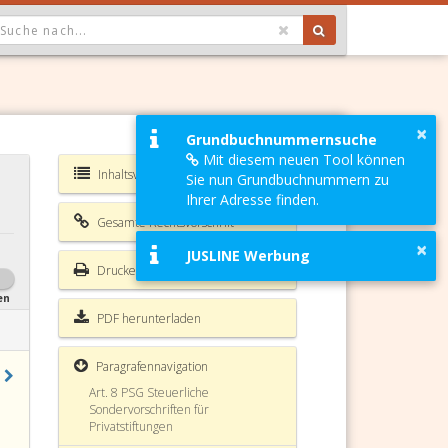
OPDOWN: GEWÄHLTER WERT IST ALLE
Art. 1 § 41 PSG (weggefallen)
Art. 1 § 42 PSG
×
Grundbuchnummernsuche
Mit diesem neuen Tool können
Art. 2 PSG
Inhaltsverzeichnis PSG
Sie nun Grundbuchnummern zu
Ihrer Adresse finden.
Art. 3 PSG
Gesamte Rechtsvorschrift
Art. 4 PSG
×
JUSLINE Werbung
Drucken
Art. 5 PSG
en
Art. 6 PSG
PDF herunterladen
Art. 7 PSG
Paragrafennavigation
Art. 8 PSG Steuerliche
Sondervorschriften für
Privatstiftungen