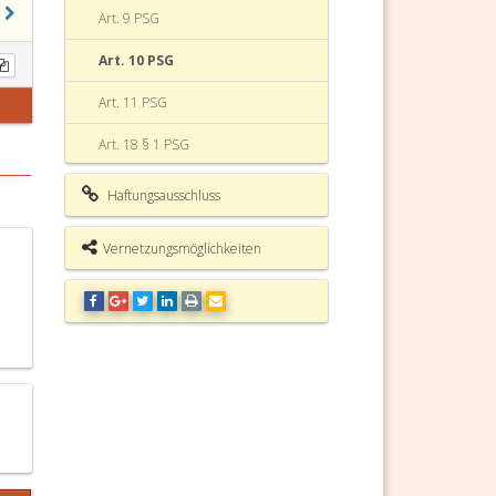
Art. 9 PSG
Art. 10 PSG
Art. 11 PSG
Art. 18 § 1 PSG
Art. 18 § 4 PSG
Haftungsausschluss
Privatstiftungsgesetz (PSG)
Fundstelle
Vernetzungsmöglichkeiten