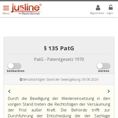
Menü
DROPDOWN: GEWÄHLTER WERT IST ALLE
ALLE
öffnen/schließen
Registrieren
Login
Menü
§ 135 PatG
PatG - Patentgesetz 1970
beobachten
merken
Berücksichtigter Stand der Gesetzgebung: 09.08.2026
Paragraph
Durch die Bewilligung der Wiedereinsetzung in den
135,
vorigen Stand treten die Rechtsfolgen der Versäumung
der Frist außer Kraft. Die Behörde trifft zur
Durchführung der Entscheidung die der Sachlage