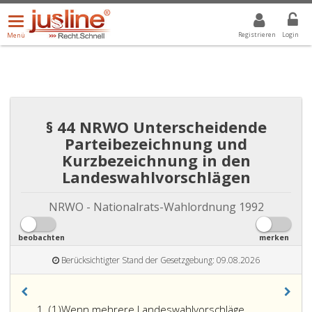
Menü
DROPDOWN: GEWÄHLTER WERT IST ALLE
ALLE
öffnen/schließen
Registrieren
Login
Menü
§ 44 NRWO Unterscheidende
Parteibezeichnung und
Kurzbezeichnung in den
Landeswahlvorschlägen
NRWO - Nationalrats-Wahlordnung 1992
beobachten
merken
Berücksichtigter Stand der Gesetzgebung: 09.08.2026
Absatz
(1)
Wenn mehrere Landeswahlvorschläge