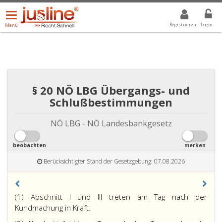
Menü
DROPDOWN: GEWÄHLTER WERT IST ALLE
ALLE
öffnen/schließen
Registrieren
Login
Menü
§ 20 NÖ LBG Übergangs- und
Schlußbestimmungen
NÖ LBG - NÖ Landesbankgesetz
beobachten
merken
Berücksichtigter Stand der Gesetzgebung: 07.08.2026
(1) Abschnitt I und III treten am Tag nach der
Kundmachung in Kraft.