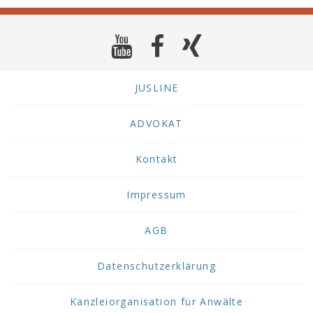
durch
den
Einsatz
notwendig
gewordenen
JUSLINE
Instandsetzung
der
Hilfsmittel
ADVOKAT
zu
berücksichtigen.
Kontakt
Sofern
keine
Impressum
Einigung
über
die
AGB
Entschädigung
zustande
Datenschutzerklärung
kommt,
entscheidet
Kanzleiorganisation für Anwälte
darüber