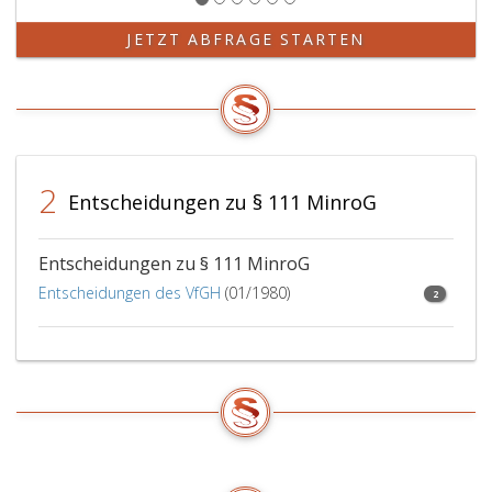
die
Hilfeleistung
JETZT ABFRAGE STARTEN
hat
der
Bergbauberechtigte
oder
Fremdunternehmer,
dem
2
Entscheidungen zu § 111 MinroG
die
Hilfe
zuteil
Entscheidungen zu § 111 MinroG
geworden
Entscheidungen des VfGH
(01/1980)
2
ist,
eine
angemessene
Entschädigung
zu
leisten.
Diese
hat