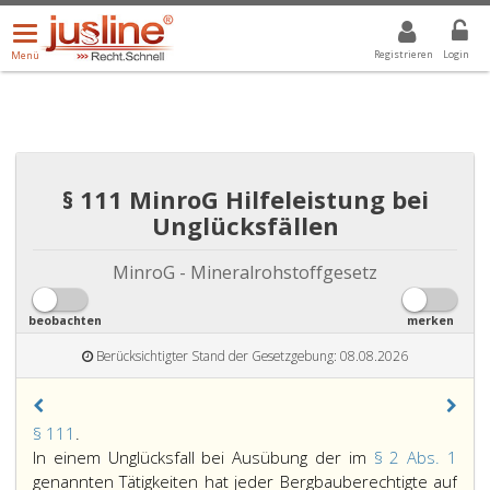
Menü
DROPDOWN: GEWÄHLTER WERT IST ALLE
ALLE
öffnen/schließen
Registrieren
Login
Menü
§ 111 MinroG Hilfeleistung bei
Unglücksfällen
MinroG - Mineralrohstoffgesetz
beobachten
merken
Berücksichtigter Stand der Gesetzgebung: 08.08.2026
Paragraph
§ 111
.
111,
In einem Unglücksfall bei Ausübung der im
§ 2 Abs. 1
genannten Tätigkeiten hat jeder Bergbauberechtigte auf