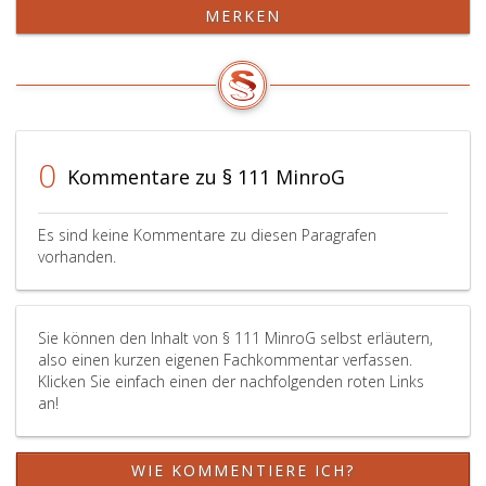
der
MERKEN
im
Paragraph
2,
Absatz
eins,
genannten
0
Tätigkeiten
Kommentare zu § 111 MinroG
hat
jeder
Es sind keine Kommentare zu diesen Paragrafen
Bergbauberechtigte
vorhanden.
auf
Verlangen
des
Sie können den Inhalt von § 111 MinroG selbst erläutern,
davon
also einen kurzen eigenen Fachkommentar verfassen.
betroffenen
Klicken Sie einfach einen der nachfolgenden roten Links
Bergbauberechtigten
an!
oder
Fremdunternehmers
und
WIE KOMMENTIERE ICH?
ferner