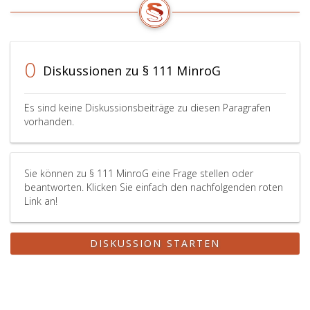
den
durch
den
Entzug
0
der
Diskussionen zu § 111 MinroG
Arbeitnehmer
und
Es sind keine Diskussionsbeiträge zu diesen Paragrafen
Hilfsmittel
vorhanden.
erlittenen
Verdienstausfall,
die
Wertminderung
Sie können zu § 111 MinroG eine Frage stellen oder
der
beantworten. Klicken Sie einfach den nachfolgenden roten
in
Link an!
Anspruch
genommenen
DISKUSSION STARTEN
Hilfsmittel
sowie
allfällige
Kosten
einer