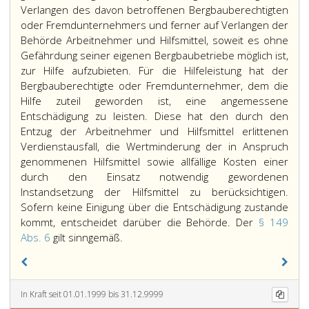
Verlangen des davon betroffenen Bergbauberechtigten
oder Fremdunternehmers und ferner auf Verlangen der
Behörde Arbeitnehmer und Hilfsmittel, soweit es ohne
Gefährdung seiner eigenen Bergbaubetriebe möglich ist,
zur Hilfe aufzubieten. Für die Hilfeleistung hat der
Bergbauberechtigte oder Fremdunternehmer, dem die
Hilfe zuteil geworden ist, eine angemessene
Entschädigung zu leisten. Diese hat den durch den
Entzug der Arbeitnehmer und Hilfsmittel erlittenen
Verdienstausfall, die Wertminderung der in Anspruch
genommenen Hilfsmittel sowie allfällige Kosten einer
durch den Einsatz notwendig gewordenen
Instandsetzung der Hilfsmittel zu berücksichtigen.
Sofern keine Einigung über die Entschädigung zustande
kommt, entscheidet darüber die Behörde. Der
§ 149
In
Abs. 6
gilt sinngemäß.
einem
Unglücksfall
bei
In Kraft seit 01.01.1999 bis 31.12.9999
Ausübung