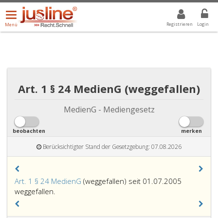
Menü
DROPDOWN: GEWÄHLTER WERT IST ALLE
ALLE
öffnen/schließen
Registrieren
Login
Menü
Art. 1 § 24 MedienG (weggefallen)
MedienG - Mediengesetz
beobachten
merken
Berücksichtigter Stand der Gesetzgebung: 07.08.2026
Art. 1 § 24 MedienG
(weggefallen) seit 01.07.2005
weggefallen.