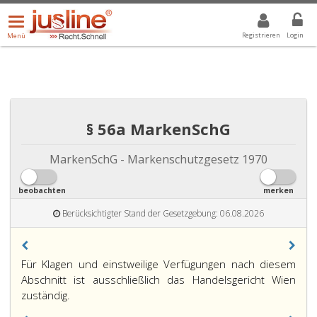
Menü
DROPDOWN: GEWÄHLTER WERT IST ALLE
ALLE
öffnen/schließen
Registrieren
Login
Menü
§ 56a MarkenSchG
MarkenSchG - Markenschutzgesetz 1970
beobachten
merken
Berücksichtigter Stand der Gesetzgebung: 06.08.2026
Paragraph
Für Klagen und einstweilige Verfügungen nach diesem
56
Abschnitt ist ausschließlich das Handelsgericht Wien
a,
zuständig.