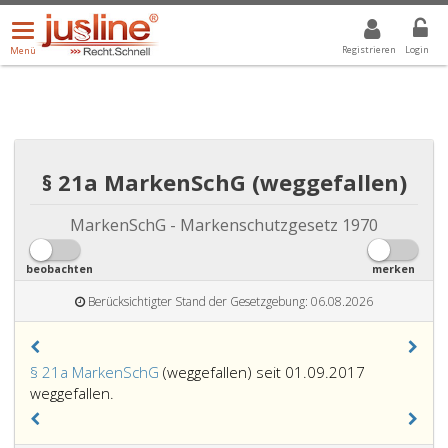
Menü
DROPDOWN: GEWÄHLTER WERT IST ALLE
ALLE
öffnen/schließen
Registrieren
Login
Menü
§ 21a MarkenSchG (weggefallen)
MarkenSchG - Markenschutzgesetz 1970
beobachten
merken
Berücksichtigter Stand der Gesetzgebung: 06.08.2026
§ 21a MarkenSchG
(weggefallen) seit 01.09.2017
weggefallen.