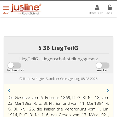
Menü
DROPDOWN: GEWÄHLTER WERT IST ALLE
ALLE
öffnen/schließen
Registrieren
Login
Menü
§ 36 LiegTeilG
LiegTeilG - Liegenschaftsteilungsgesetz
beobachten
merken
Berücksichtigter Stand der Gesetzgebung: 08.08.2026
Paragraph
Die Gesetze vom 6. Februar 1869, R. G. Bl. Nr. 18, vom
36,
23. Mai 1883, R. G. Bl. Nr. 82, und vom 11. Mai 1894, R.
G. Bl. Nr. 126, die kaiserliche Verordnung vom 1. Juni
1914, R. G. Bl. Nr. 116, das Gesetz vom 17. März 1921,