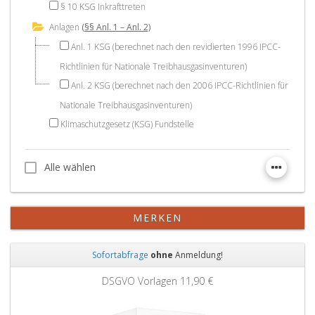
§ 10 KSG Inkrafttreten
Anlagen
(§§ Anl. 1 – Anl. 2)
Anl. 1 KSG (berechnet nach den revidierten 1996 IPCC-
Richtlinien für Nationale Treibhausgasinventuren)
Anl. 2 KSG (berechnet nach den 2006 IPCC-Richtlinien für
Nationale Treibhausgasinventuren)
Klimaschutzgesetz (KSG) Fundstelle
Alle wählen
Alle wählen
MERKEN
Sofortabfrage
ohne
Anmeldung!
Zurück
Weit
DSGVO Vorlagen
11,90 €