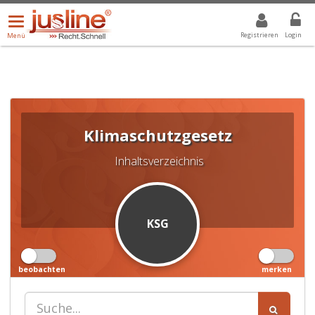
Menü
DROPDOWN: GEWÄHLTER WERT IST ALLE
ALLE
öffnen/schließen
Registrieren
Login
Menü
Klimaschutzgesetz
Inhaltsverzeichnis
KSG
beobachten
merken