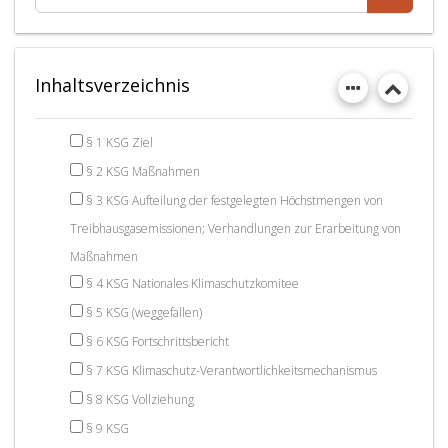
Inhaltsverzeichnis
§ 1 KSG Ziel
§ 2 KSG Maßnahmen
§ 3 KSG Aufteilung der festgelegten Höchstmengen von
Treibhausgasemissionen; Verhandlungen zur Erarbeitung von
Maßnahmen
§ 4 KSG Nationales Klimaschutzkomitee
§ 5 KSG (weggefallen)
§ 6 KSG Fortschrittsbericht
§ 7 KSG Klimaschutz-Verantwortlichkeitsmechanismus
§ 8 KSG Vollziehung
§ 9 KSG