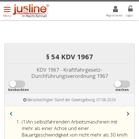
Menü
DROPDOWN: GEWÄHLTER WERT IST ALLE
ALLE
öffnen/schließen
Registrieren
Login
Menü
§ 54 KDV 1967
KDV 1967 - Kraftfahrgesetz-
Durchführungsverordnung 1967
beobachten
merken
Berücksichtigter Stand der Gesetzgebung: 07.08.2026
Absatz
(1)
An selbstfahrenden Arbeitsmaschinen mit
eins
mehr als einer Achse und einer
Bauartgeschwindigkeit von nicht mehr als 30 km/h