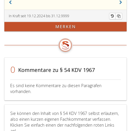
bei
Vorschriften
Fahrzeuges
abgebauten
landwirtschaftlichen
des
50
Schneidwerke
selbstfahrenden
Paragraph
cm
durch
In Kraft seit 19.12.2024 bis 31.12.9999
Arbeitsmaschinen
56,
überschreiten,
Mähdrescher
MERKEN
und
über
wenn
oder
landwirtschaftlichen
Einachszugmaschinen.
die
Zugmaschinen
Anhänger-
im
mit
Arbeitsmaschinen
Paragraph
dafür
unter
52,
vorgesehenen
Anwendung
Absatz
gezogenen
der
6,
Geräten
0
Kommentare zu § 54 KDV 1967
Regelung
Ziffer
benötigen
des
eins,
bis
Paragraph
Litera
zu
Es sind keine Kommentare zu diesen Paragrafen
52,
b,
einer
vorhanden.
Absatz
angeführten
Breite
5,
Winkelangaben
von
Ziffer
eingehalten
3,30 m
Sie können den Inhalt von § 54 KDV 1967 selbst erläutern,
2,
sind.
und
also einen kurzen eigenen Fachkommentar verfassen.
auch
einer
Klicken Sie einfach einen der nachfolgenden roten Links
eine
Länge
an!