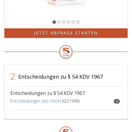
Wirksamkeit
der
im
Paragraph
14,
JETZT ABFRAGE STARTEN
Absatz
eins,
des
Kraftfahrgesetzes 1967
angeführten
Scheinwerfer
2
verbunden
Entscheidungen zu § 54 KDV 1967
wäre,
Entscheidungen zu § 54 KDV 1967
Entscheidungen des VwGH
(02/1948)
2