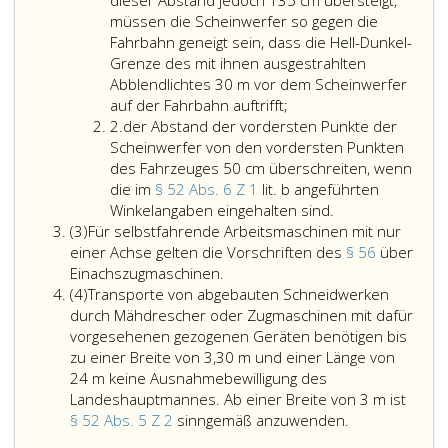
dieser Abstand jedoch 135 cm übersteigt,
Arbeitsmaschinen
Fahrzeug
müssen die Scheinwerfer so gegen die
sind
die
Fahrbahn geneigt sein, dass die Hell-Dunkel-
die
Aufschrift
Grenze des mit ihnen ausgestrahlten
Bestimmungen
„30
Abblendlichtes 30 m vor dem Scheinwerfer
des
km“
auf der Fahrbahn auftrifft;
Ziffer
Paragraph
vollständig
2.
der Abstand der vordersten Punkte der
2
52,
sichtbar
Scheinwerfer von den vordersten Punkten
Absatz
angebracht
des Fahrzeuges 50 cm überschreiten, wenn
eins,,
sein.
die im
§ 52 Abs. 6 Z 1
lit. b angeführten
3,
Für
der
Winkelangaben eingehalten sind.
Absatz
4
diese
Abstand
(3)
Für selbstfahrende Arbeitsmaschinen mit nur
3
erster
Aufschrift
der
einer Achse gelten die Vorschriften des
§ 56
über
Satz,
Für
gilt
vordersten
Einachszugmaschinen.
Absatz
5,
selbstfahrende
Paragraph
Punkte
(4)
Transporte von abgebauten Schneidwerken
4
5a
Arbeitsmaschinen
57,
der
durch Mähdrescher oder Zugmaschinen mit dafür
und
mit
Absatz
Scheinwerfer
vorgesehenen gezogenen Geräten benötigen bis
6
nur
6,
von
zu einer Breite von 3,30 m und einer Länge von
sinngemäß
einer
sinngemäß.
den
24 m keine Ausnahmebewilligung des
anzuwenden,
Achse
vordersten
Landeshauptmannes. Ab einer Breite von 3 m ist
wobei
gelten
Punkten
Transporte
§ 52 Abs. 5 Z 2
sinngemäß anzuwenden.
nur
die
des
von