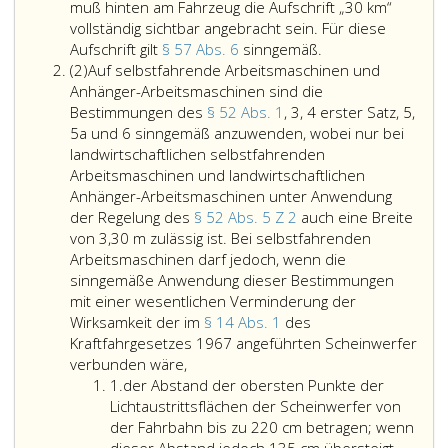
muß hinten am Fahrzeug die Aufschrift „30 km“
vollständig sichtbar angebracht sein. Für diese
An
Aufschrift gilt
§ 57 Abs. 6
sinngemäß.
Absatz
selbstfahrenden
(2)
Auf selbstfahrende Arbeitsmaschinen und
2
Arbeitsmaschinen
Anhänger-Arbeitsmaschinen sind die
mit
Bestimmungen des
§ 52 Abs. 1
, 3, 4 erster Satz, 5,
mehr
5a und 6 sinngemäß anzuwenden, wobei nur bei
als
landwirtschaftlichen selbstfahrenden
einer
Arbeitsmaschinen und landwirtschaftlichen
Achse
Anhänger-Arbeitsmaschinen unter Anwendung
und
der Regelung des
§ 52 Abs. 5 Z 2
auch eine Breite
einer
von 3,30 m zulässig ist. Bei selbstfahrenden
Bauartgeschwindig
Arbeitsmaschinen darf jedoch, wenn die
von
sinngemäße Anwendung dieser Bestimmungen
nicht
mit einer wesentlichen Verminderung der
mehr
Wirksamkeit der im
§ 14 Abs. 1
des
als
Kraftfahrgesetzes 1967 angeführten Scheinwerfer
Auf
30
verbunden wäre,
Ziffer
selbstfahrende
km/h
1.
der Abstand der obersten Punkte der
eins
Arbeitsmaschinen
muß
Lichtaustrittsflächen der Scheinwerfer von
und
hinten
der Fahrbahn bis zu 220 cm betragen; wenn
Anhänger-
am