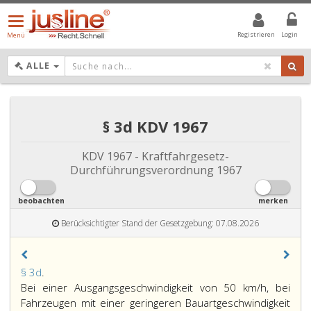
Menü
öffnen/schließen
Registrieren
Login
Menü
DROPDOWN: GEWÄHLTER WERT IST ALLE
ALLE
§ 3d KDV 1967
KDV 1967 - Kraftfahrgesetz-
Durchführungsverordnung 1967
beobachten
merken
Berücksichtigter Stand der Gesetzgebung: 07.08.2026
Paragraph
§ 3d
.
3
Bei einer Ausgangsgeschwindigkeit von 50 km/h, bei
d,
Fahrzeugen mit einer geringeren Bauartgeschwindigkeit