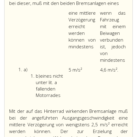
bei dieser, muß mit den beiden Bremsanlagen eines
eine mittlere
wenn das
Verzögerung
Fahrzeug
erreicht
mit einem
werden
Beiwagen
können von
verbunden
mindestens
ist, jedoch
von
mindestens
Litera
a)
5 m/s²
4,6 m/s².
a
Litera
b)
eines nicht
b
unter lit. a
fallenden
eines
Motorrades
nicht
unter
Mit der auf das Hinterrad wirkenden Bremsanlage muß
Litera
bei der angeführten Ausgangsgeschwindigkeit eine
a,
mittlere Verzögerung von wenigstens 2,5 m/s² erreicht
fallenden
werden können. Der zur Erzielung der
Motorrades