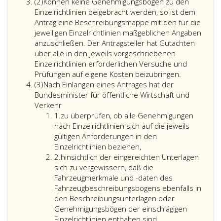
Absatz
(2)
Können keine Genehmigungsbögen zu den
2
Einzelrichtlinien beigebracht werden, so ist dem
Antrag eine Beschreibungsmappe mit den für die
jeweiligen Einzelrichtlinien maßgeblichen Angaben
anzuschließen. Der Antragsteller hat Gutachten
über alle in den jeweils vorgeschriebenen
Einzelrichtlinien erforderlichen Versuche und
Prüfungen auf eigene Kosten beizubringen.
Absatz
(3)
Nach Einlangen eines Antrages hat der
3
Bundesminister für öffentliche Wirtschaft und
Verkehr
Ziffer
1.
zu überprüfen, ob alle Genehmigungen
eins
nach Einzelrichtlinien sich auf die jeweils
gültigen Anforderungen in den
Einzelrichtlinien beziehen,
Ziffer
2.
hinsichtlich der eingereichten Unterlagen
2
sich zu vergewissern, daß die
Fahrzeugmerkmale und -daten des
Fahrzeugbeschreibungsbogens ebenfalls in
den Beschreibungsunterlagen oder
Genehmigungsbögen der einschlägigen
Einzelrichtlinien enthalten sind,