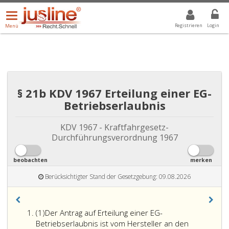
Menü
DROPDOWN: GEWÄHLTER WERT IST ALLE
ALLE
öffnen/schließen
Registrieren
Login
Menü
§ 21b KDV 1967 Erteilung einer EG-
Betriebserlaubnis
KDV 1967 - Kraftfahrgesetz-
Durchführungsverordnung 1967
beobachten
merken
Berücksichtigter Stand der Gesetzgebung: 09.08.2026
Absatz
(1)
Der Antrag auf Erteilung einer EG-
eins
Betriebserlaubnis ist vom Hersteller an den