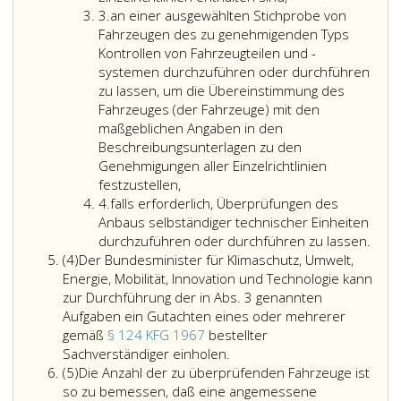
Ziffer
3.
an einer ausgewählten Stichprobe von
3
Fahrzeugen des zu genehmigenden Typs
Kontrollen von Fahrzeugteilen und -
systemen durchzuführen oder durchführen
zu lassen, um die Übereinstimmung des
Fahrzeuges (der Fahrzeuge) mit den
maßgeblichen Angaben in den
Beschreibungsunterlagen zu den
Genehmigungen aller Einzelrichtlinien
festzustellen,
Ziffer
4.
falls erforderlich, Überprüfungen des
4
Anbaus selbständiger technischer Einheiten
durchzuführen oder durchführen zu lassen.
Absatz
(4)
Der Bundesminister für Klimaschutz, Umwelt,
4
Energie, Mobilität, Innovation und Technologie kann
zur Durchführung der in Abs. 3 genannten
Aufgaben ein Gutachten eines oder mehrerer
gemäß
§ 124 KFG 1967
bestellter
Der
Sachverständiger einholen.
Absatz
Bundesminister
(5)
Die Anzahl der zu überprüfenden Fahrzeuge ist
5
für
so zu bemessen, daß eine angemessene