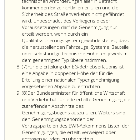
gemäß
technischen Anforderungen aller in Betracht
Paragraph
kommenden Einzelrichtlinien erfüllen und die
124,
Sicherheit des Straßenverkehrs nicht gefährdet
KFG 1967
wird. Unbeschadet des Vorliegens dieser
bestellter
Voraussetzungen darf die Genehmigung nur
Sachverständiger
erteilt werden, wenn durch ein
einholen.
Qualitätssicherungssystem gewährleistet ist, dass
die herzustellenden Fahrzeuge, Systeme, Bauteile
oder selbständige technische Einheiten jeweils mit
dem genehmigten Typ übereinstimmen.
Absatz
(7)
Für die Erteilung der EG-Betriebserlaubnis ist
7
eine Abgabe in doppelter Höhe der für die
Erteilung einer nationalen Typengenehmigung
vorgesehenen Abgabe zu entrichten.
Absatz
(8)
Der Bundesminister für öffentliche Wirtschaft
8
und Verkehr hat für jede erteilte Genehmigung die
zutreffenden Abschnitte des
Genehmigungsbogens auszufüllen. Weiters sind
den Genehmigungsbehörden der
Vertragsparteien des EWR-Abkommens Listen der
Genehmigungen, die erteilt, verweigert oder
entzogen wurden, zu übermitteln.