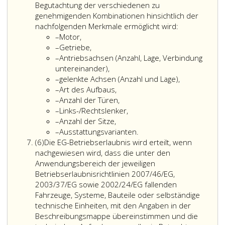
Klimaschutz,
Begutachtung der verschiedenen zu
Umwelt,
genehmigenden Kombinationen hinsichtlich der
Energie,
nachfolgenden Merkmale ermöglicht wird:
Strichaufzählung
Mobilität,
–
Motor,
Strichaufzählung
Innovation
–
Getriebe,
Strichaufzählung
und
–
Antriebsachsen (Anzahl, Lage, Verbindung
Technologie
untereinander),
Strichaufzählung
kann
–
gelenkte Achsen (Anzahl und Lage),
Strichaufzählung
zur
–
Art des Aufbaus,
Strichaufzählung
Durchführung
–
Anzahl der Türen,
Strichaufzählung
der
–
Links-/Rechtslenker,
Strichaufzählung
in
–
Anzahl der Sitze,
Strichaufzählung
Absatz
–
Ausstattungsvarianten.
Absatz
3,
(6)
Die EG-Betriebserlaubnis wird erteilt, wenn
6
genannten
nachgewiesen wird, dass die unter den
Aufgaben
Anwendungsbereich der jeweiligen
ein
Betriebserlaubnisrichtlinien 2007/46/EG,
Gutachten
2003/37/EG sowie 2002/24/EG fallenden
eines
Fahrzeuge, Systeme, Bauteile oder selbständige
oder
technische Einheiten, mit den Angaben in der
mehrerer
Beschreibungsmappe übereinstimmen und die