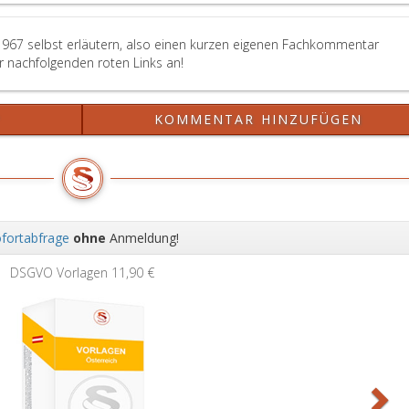
der
Verordnung
(EU)
1967 selbst erläutern, also einen kurzen eigenen Fachkommentar
Nr. 1322/2014,
er nachfolgenden roten Links an!
ABl
L 364
vom
?
KOMMENTAR HINZUFÜGEN
18.12.2014,
S 1,
entsprechen.
fortabfrage
ohne
Anmeldung!
Wei
DSGVO Vorlagen
11,90 €