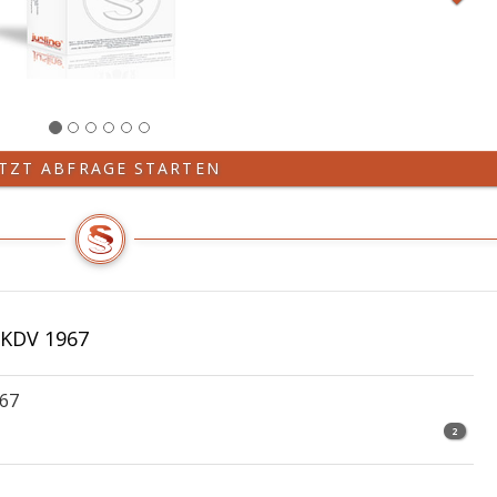
ETZT ABFRAGE STARTEN
 KDV 1967
967
2