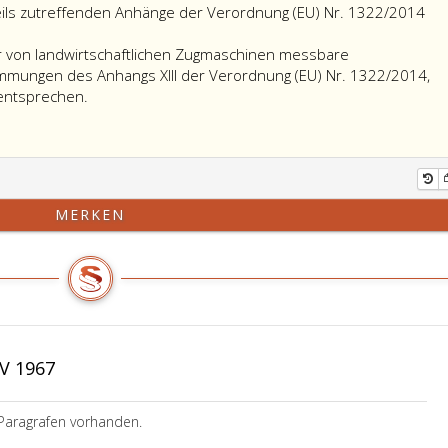
ils zutreffenden Anhänge der Verordnung (EU) Nr. 1322/2014
 von landwirtschaftlichen Zugmaschinen messbare
mungen des Anhangs XIII der Verordnung (EU) Nr. 1322/2014,
Der
 entsprechen.
in
Ohrenhöhe
der
Lenker
von
MERKEN
landwirtschaftlichen
Zugmaschinen
messbare
Geräuschpegel
muss
den
Bestimmungen
V 1967
des
Anhangs
römisch
Paragrafen vorhanden.
XIII