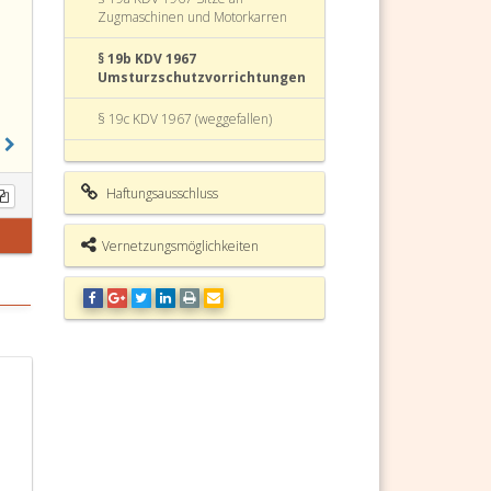
Zugmaschinen und Motorkarren
§ 19b KDV 1967
Umsturzschutzvorrichtungen
§ 19c KDV 1967 (weggefallen)
§ 19d KDV 1967
Geschwindigkeitsbegrenzer
Haftungsausschluss
§ 19e KDV 1967 (weggefallen)
Vernetzungsmöglichkeiten
§ 20 KDV 1967 Antrag auf nationale
Genehmigung einer Type von
Fahrzeugen oder Fahrgestellen
§ 20a KDV 1967 Umsetzung von
EWR-Bestimmungen
§ 20b KDV 1967 (weggefallen)
§ 21 KDV 1967
§ 21a KDV 1967 Typenschein