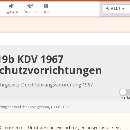
DR
ALLE
Legal.Tech
Über Uns
Hilfe
19b KDV 1967
chutzvorrichtungen
fahrgesetz-Durchführungsverordnung 1967
merk
chtigter Stand der Gesetzgebung: 07.08.2026
 C müssen mit Umsturzschutzvorrichtungen ausgerüstet sein,