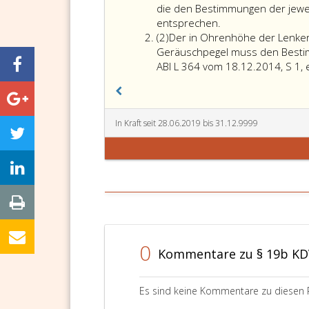
eins
die den Bestimmungen der jewe
entsprechen.
Absatz
(2)
Der in Ohrenhöhe der Lenker
2
Geräuschpegel muss den Bestim
ABl L 364 vom 18.12.2014, S 1,
In Kraft seit 28.06.2019 bis 31.12.9999
0
Kommentare zu § 19b KD
Es sind keine Kommentare zu diesen 