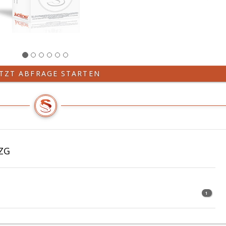
ETZT ABFRAGE STARTEN
AZG
1