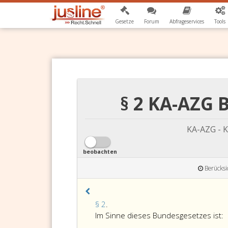
Gesetze
Forum
Abfrageservices
Tools
§ 2 KA-AZG
KA-AZG - K
beobachten
Berücksi
Paragraph
§ 2
.
2,
Im Sinne dieses Bundesgesetzes ist: