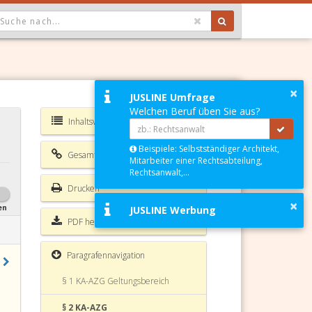
OPDOWN: GEWÄHLTER WERT IST ALLE
×
JUSLINE Umfrage
Welchen Beruf üben Sie aus?
Inhaltsverzeichnis KA-AZG
Beispiele: Selbstständiger Architekt,
Gesamte Rechtsvorschrift
Mitarbeiter einer Rechtsabteilung,
Rechtsanwalt,...
Drucken
×
en
JUSLINE Werbung
PDF herunterladen
Paragrafennavigation
§ 1 KA-AZG Geltungsbereich
§ 2 KA-AZG