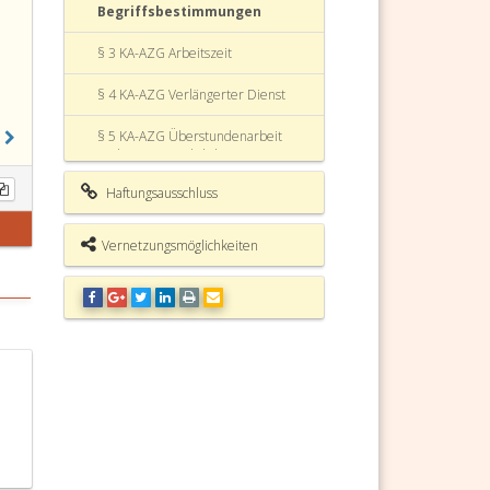
Begriffsbestimmungen
§ 3 KA-AZG Arbeitszeit
§ 4 KA-AZG Verlängerter Dienst
§ 5 KA-AZG Überstundenarbeit
und vertragsrechtliche
Bestimmungen
Haftungsausschluss
§ 5a KA-AZG Definitionen
Vernetzungsmöglichkeiten
§ 5b KA-AZG Untersuchungen
§ 5c KA-AZG Versetzung
§ 5d KA-AZG Recht auf Information
§ 6 KA-AZG Ruhepausen
§ 7 KA-AZG Tägliche Ruhezeit
§ 7a KA-AZG Wöchentliche
Ruhezeit und Feiertagsruhe