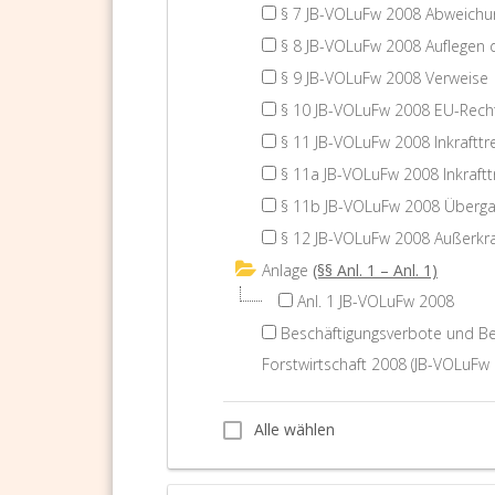
§ 7 JB-VOLuFw 2008 Abweich
§ 8 JB-VOLuFw 2008 Auflegen
§ 9 JB-VOLuFw 2008 Verweise
§ 10 JB-VOLuFw 2008 EU-Rech
§ 11 JB-VOLuFw 2008 Inkrafttr
§ 11a JB-VOLuFw 2008 Inkraftt
§ 11b JB-VOLuFw 2008 Über
§ 12 JB-VOLuFw 2008 Außerkra
Anlage
(§§ Anl. 1 – Anl. 1)
Anl. 1 JB-VOLuFw 2008
Beschäftigungsverbote und Be
Forstwirtschaft 2008 (JB-VOLuFw 
Alle wählen
Alle wählen