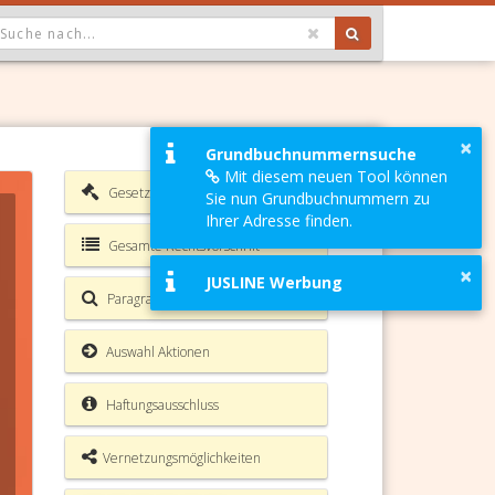
OPDOWN: GEWÄHLTER WERT IST ALLE
×
Grundbuchnummernsuche
Mit diesem neuen Tool können
Gesetzesverzeichnis
Sie nun Grundbuchnummern zu
Ihrer Adresse finden.
Gesamte Rechtsvorschrift
×
JUSLINE Werbung
Paragrafen Volltextsuche
Auswahl Aktionen
Haftungsausschluss
Vernetzungsmöglichkeiten