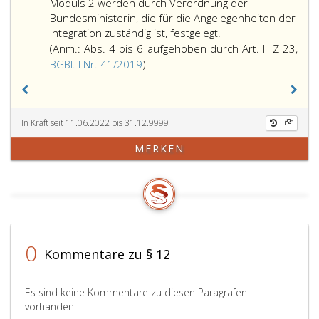
Moduls 2 werden durch Verordnung der
Bundesministerin, die für die Angelegenheiten der
Integration zuständig ist, festgelegt.
(Anm.: Abs. 4 bis 6 aufgehoben durch Art. III Z 23,
Anmerkung,
BGBl. I Nr. 41/2019
)
Absatz
4
bis
In Kraft seit 11.06.2022 bis 31.12.9999
6
aufgehoben
MERKEN
durch
Art. römisch
III
Ziffer
23,,
Bundesgesetzblatt
0
Teil
Kommentare zu § 12
eins,
Nr. 41
Es sind keine Kommentare zu diesen Paragrafen
aus
vorhanden.
2019,)