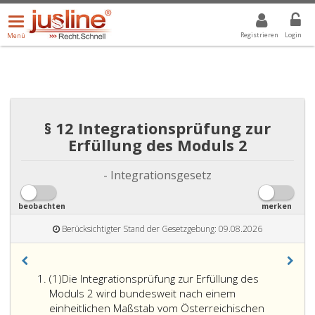
Menü
DROPDOWN: GEWÄHLTER WERT IST ALLE
ALLE
öffnen/schließen
Registrieren
Login
Menü
§ 12 Integrationsprüfung zur
Erfüllung des Moduls 2
- Integrationsgesetz
beobachten
merken
Berücksichtigter Stand der Gesetzgebung: 09.08.2026
Absatz
(1)
Die Integrationsprüfung zur Erfüllung des
eins
Moduls 2 wird bundesweit nach einem
einheitlichen Maßstab vom Österreichischen