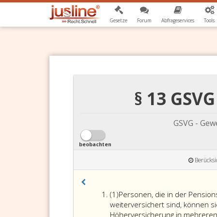
Gesetze
Forum
Abfrageservices
Tools
§ 13 GSV
GSVG - Gewe
beobachten
Berücksi
Absatz
(1)
Personen, die in der Pension
eins
weiterversichert sind, können 
Höherversicherung in mehrere