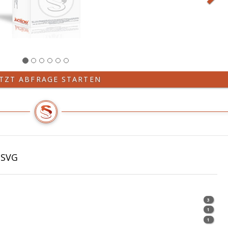
ETZT ABFRAGE STARTEN
GSVG
3
1
1