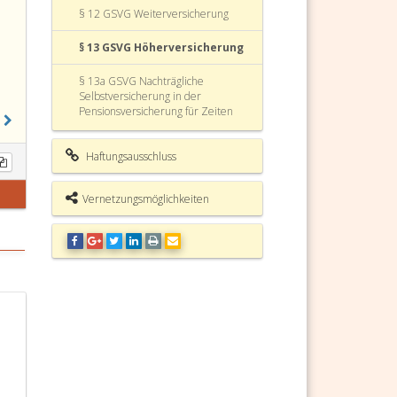
§ 12 GSVG Weiterversicherung
§ 13 GSVG Höherversicherung
§ 13a GSVG Nachträgliche
Selbstversicherung in der
Pensionsversicherung für Zeiten
des Besuches einer
Bildungseinrichtung
Haftungsausschluss
§ 14 GSVG Formalversicherung
Vernetzungsmöglichkeiten
§ 14a GSVG Selbstversicherung in
der Krankenversicherung
§ 14b GSVG
§ 14c GSVG Beginn und Ende der
Selbstversicherung
§ 14d GSVG Beginn und Ende der
Pflichtversicherung
§ 14e GSVG Beitragsgrundlage