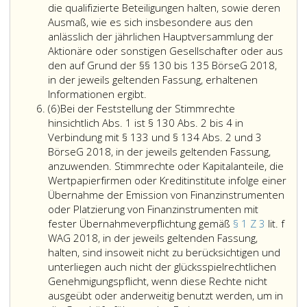
21,
am
wirtschaftlichen
werden
die qualifizierte Beteiligungen halten, sowie deren
Absatz
Kapital
Eigentümers
oder
Ausmaß, wie es sich insbesondere aus den
2,
die
im
treten
anlässlich der jährlichen Hauptversammlung der
Ziffer
Grenzen
Sinne
nach
Aktionäre oder sonstigen Gesellschafter oder aus
eins
von
Paragraph
Genehmigung
den auf Grund der §§ 130 bis 135 BörseG 2018,
bis
20 vH,
2,
des
in der jeweils geltenden Fassung, erhaltenen
Konzessionäre
6
30 vH
Ziffer
Bundesminist
Informationen ergibt.
Absatz
haben
weiter
oder
3,
für
(6)
Bei der Feststellung der Stimmrechte
6
dem
erfüllt
50 vH
FM-
Finanzen
hinsichtlich Abs. 1 ist § 130 Abs. 2 bis 4 in
Bundesminister
sind;
erreichen
GwG.
Umstände
Verbindung mit § 133 und § 134 Abs. 2 und 3
für
ist
oder
auf,
BörseG 2018, in der jeweils geltenden Fassung,
Finanzen
dies
überschreiten
die
anzuwenden. Stimmrechte oder Kapitalanteile, die
jeden
nicht
würde,
darauf
Wertpapierfirmen oder Kreditinstitute infolge einer
Erwerb
der
oder
schließen
Übernahme der Emission von Finanzinstrumenten
und
Fall,
der
lassen,
oder Platzierung von Finanzinstrumenten mit
jede
ist
Konzessionär
dass
fester Übernahmeverpflichtung gemäß
§ 1 Z 3
lit. f
Aufgabe
der
sein
die
WAG 2018, in der jeweils geltenden Fassung,
von
Erwerb
Tochterunternehme
Voraussetzu
halten, sind insoweit nicht zu berücksichtigen und
qualifizierten
zu
würde,
nach
unterliegen auch nicht der glücksspielrechtlichen
Beteiligungen
untersagen.
hat
Paragraph
Genehmigungspflicht, wenn diese Rechte nicht
sowie
Vor
dies
21,
ausgeübt oder anderweitig benutzt werden, um in