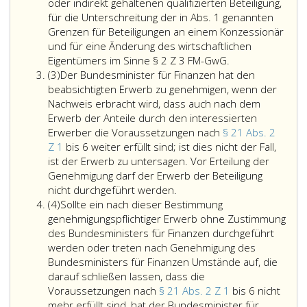
beschlossen
oder indirekt gehaltenen qualifizierten Beteiligung,
hat,
für die Unterschreitung der in Abs. 1 genannten
eine
Grenzen für Beteiligungen an einem Konzessionär
Beteiligung
und für eine Änderung des wirtschaftlichen
an
Die
Eigentümers im Sinne § 2 Z 3 FM-GwG.
Absatz
einer
Anzeigepflicht
(3)
Der Bundesminister für Finanzen hat den
3
Gesellschaft,
gemäß
beabsichtigten Erwerb zu genehmigen, wenn der
die
Absatz
Nachweis erbracht wird, dass auch nach dem
eine
eins,
Erwerb der Anteile durch den interessierten
Konzession
gilt
Erwerber die Voraussetzungen nach
§ 21 Abs. 2
nach
in
Z 1
bis 6 weiter erfüllt sind; ist dies nicht der Fall,
Paragraph
gleicher
ist der Erwerb zu untersagen. Vor Erteilung der
21,
Weise
Genehmigung darf der Erwerb der Beteiligung
Der
innehat,
für
nicht durchgeführt werden.
Absatz
Bundesminister
direkt
die
(4)
Sollte ein nach dieser Bestimmung
4
für
oder
beschlossene
genehmigungspflichtiger Erwerb ohne Zustimmung
Finanzen
indirekt
Aufgabe
des Bundesministers für Finanzen durchgeführt
hat
zu
der
werden oder treten nach Genehmigung des
den
erwerben
direkt
Bundesministers für Finanzen Umstände auf, die
beabsichtigten
oder
oder
darauf schließen lassen, dass die
Erwerb
eine
indirekt
Voraussetzungen nach
§ 21 Abs. 2 Z 1
bis 6 nicht
zu
Beteiligung
gehaltenen
mehr erfüllt sind, hat der Bundesminister für