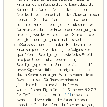
genehmigen,
an
qualifizierten
Finanzen durch Bescheid zu verfügen, dass die
wenn
einer
Beteiligung,
Stimmrechte für jene Aktien oder sonstigen
der
solchen
für
Anteile, die von den betreffenden Aktionären oder
Nachweis
Gesellschaft
die
sonstigen Gesellschaftern gehalten werden,
erbracht
direkt
Unterschreitung
ruhen bis zur Feststellung des Bundesministers
wird,
oder
der
für Finanzen, dass der Erwerb der Beteiligung nicht
dass
indirekt
in
untersagt worden wäre oder der Grund für die
auch
zu
Absatz
Sollte
erfolgte Untersagung nicht mehr besteht.
Absatz
nach
erhöhen
eins,
ein
(5)
Konzessionäre haben dem Bundesminister für
5
dem
(interessierter
genannten
nach
Finanzen jeden Erwerb und jede Aufgabe von
Erwerb
Erwerber),
Grenzen
dieser
qualifizierten Beteiligungen sowie jedes Erreichen
der
mit
für
Bestimmung
und jede Über- und Unterschreitung der
Anteile
der
Beteiligungen
genehmigungsp
Beteiligungsgrenzen im Sinne der Abs. 1 und 2
durch
Folge,
an
Erwerb
unverzüglich schriftlich anzuzeigen, sobald sie
den
dass
einem
ohne
davon Kenntnis erlangen. Weiters haben sie dem
interessierten
sein
Konzessionär
Zustimmung
Bundesminister für Finanzen mindestens einmal
Erwerber
Anteil
und
des
jährlich die Namen und Anschriften der
die
an
für
Bundesminist
wirtschaftlichen Eigentümer im Sinne des § 2 Z 3
Voraussetzungen
den
eine
für
FM-GwG des Konzessionärs (
§ 21
) sowie die
nach
Stimmrechten
Änderung
Finanzen
Namen und Anschriften der Aktionäre oder
Paragraph
oder
des
durchgeführt
sonstigen Gesellschafter schriftlich anzuzeigen,