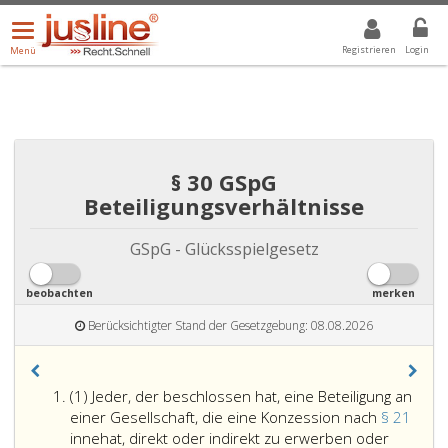
Menü
DROPDOWN: GEWÄHLTER WERT IST ALLE
ALLE
öffnen/schließen
Registrieren
Login
Menü
§ 30 GSpG
Beteiligungsverhältnisse
GSpG - Glücksspielgesetz
beobachten
merken
Berücksichtigter Stand der Gesetzgebung: 08.08.2026
Absatz
(1) Jeder, der beschlossen hat, eine Beteiligung an
eins
einer Gesellschaft, die eine Konzession nach
§ 21
innehat, direkt oder indirekt zu erwerben oder