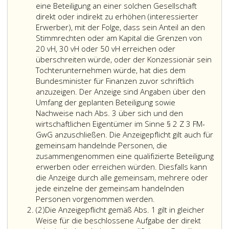
eine Beteiligung an einer solchen Gesellschaft
direkt oder indirekt zu erhöhen (interessierter
Erwerber), mit der Folge, dass sein Anteil an den
Stimmrechten oder am Kapital die Grenzen von
20 vH, 30 vH oder 50 vH erreichen oder
überschreiten würde, oder der Konzessionär sein
Tochterunternehmen würde, hat dies dem
Bundesminister für Finanzen zuvor schriftlich
anzuzeigen. Der Anzeige sind Angaben über den
Umfang der geplanten Beteiligung sowie
Nachweise nach Abs. 3 über sich und den
wirtschaftlichen Eigentümer im Sinne § 2 Z 3 FM-
GwG anzuschließen. Die Anzeigepflicht gilt auch für
gemeinsam handelnde Personen, die
zusammengenommen eine qualifizierte Beteiligung
erwerben oder erreichen würden. Diesfalls kann
die Anzeige durch alle gemeinsam, mehrere oder
jede einzelne der gemeinsam handelnden
(1)
Personen vorgenommen werden.
Absatz
Jeder,
(2)
Die Anzeigepflicht gemäß Abs. 1 gilt in gleicher
2
der
Weise für die beschlossene Aufgabe der direkt