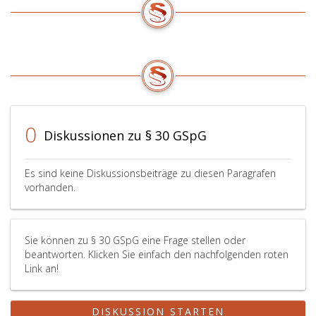
schriftlich
einzelne
besteht.
WAG 20
anzuzeigen,
der
in
die
gemeinsam
der
qualifizierte
handelnden
jeweils
Beteiligungen
Personen
geltend
halten,
vorgenommen
Fassung
sowie
werden.
halten,
deren
sind
Ausmaß,
insowei
0
Diskussionen zu § 30 GSpG
wie
nicht
es
zu
sich
berücks
Es sind keine Diskussionsbeiträge zu diesen Paragrafen
insbesondere
und
vorhanden.
aus
unterli
den
auch
anlässlich
nicht
der
der
Sie können zu § 30 GSpG eine Frage stellen oder
jährlichen
glückssp
beantworten. Klicken Sie einfach den nachfolgenden roten
Link an!
Hauptversammlung
Genehmi
der
wenn
Aktionäre
diese
DISKUSSION STARTEN
oder
Rechte