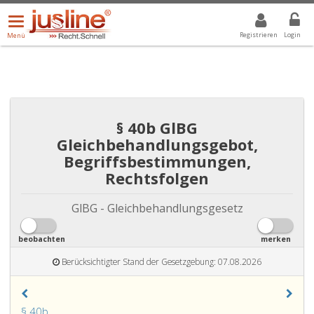
Menü
DROPDOWN: GEWÄHLTER WERT IST ALLE
ALLE
öffnen/schließen
Registrieren
Login
Menü
§ 40b GlBG
Gleichbehandlungsgebot,
Begriffsbestimmungen,
Rechtsfolgen
GlBG - Gleichbehandlungsgesetz
beobachten
merken
Berücksichtigter Stand der Gesetzgebung: 07.08.2026
Paragraph
§ 40b
.