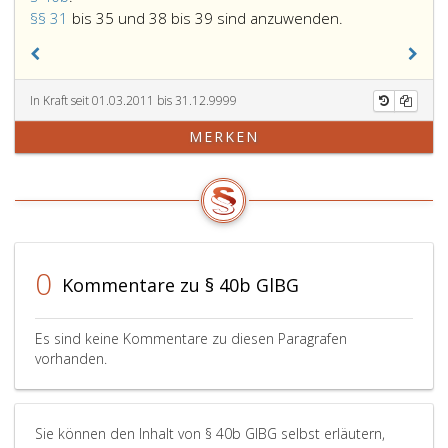
40
Paragraphen
§§ 31
bis 35 und 38 bis 39 sind anzuwenden.
b,
31,
bis 35
und
In Kraft seit 01.03.2011 bis 31.12.9999
38
bis 39
MERKEN
sind
anzuwenden.
0
Kommentare zu § 40b GlBG
Es sind keine Kommentare zu diesen Paragrafen
vorhanden.
Sie können den Inhalt von § 40b GlBG selbst erläutern,