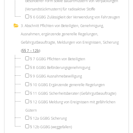
besonderer Form sowie Bauartmustern von Verpackungen
(Versandstückmustern) für radioaktive Stoffe
§ 6 GGBG Zulässigkeit der Verwendung von Fahrzeugen
3. Abschnitt Pflichten von Beteiligten, Genehmigung,
Ausnahmen, ergänzende generelle Regelungen,
Gefahrgutbeauftragte, Meldungen von Ereignissen, Sicherung
(§§ 7 – 12b)
§ 7 GGBG Pflichten von Beteiligten
§ 8 GGBG Beförderungsgenehmigung
§ 9 GGBG Ausnahmebewilligung
§ 10 GGBG Ergänzende generelle Regelungen
§ 11 GGBG Sicherheitsberater (Gefahrgutbeauftragte)
§ 12 GGBG Meldung von Ereignissen mit gefährlichen
Gütern
§ 12a GGBG Sicherung
§ 12b GGBG (weggefallen)