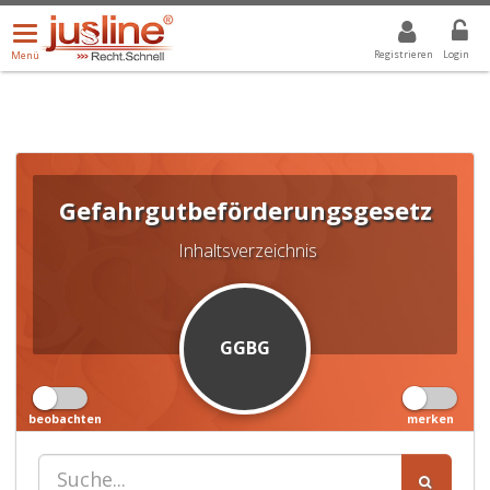
Menü
DROPDOWN: GEWÄHLTER WERT IST ALLE
ALLE
öffnen/schließen
Registrieren
Login
Menü
Gefahrgutbeförderungsgesetz
Inhaltsverzeichnis
GGBG
beobachten
merken