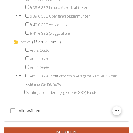
§ 38 GGBG In- und Außerkrafttreten
§ 39 GGBG Übergangsbestimmungen
§ 40 GGBG Vollziehung
§ 41 GGBG (weggefallen)
Artikel
(§§ Art. 2 – Art. 5)
Art. 2 GGBG
Art. 3 GGBG
Art. 4 GGBG
Art. 5 GGBG Notifikationshinweis gemäß Artikel 12 der
Richtlinie 83/189/EWG
Gefahrgutbeförderungsgesetz (GGBG) Fundstelle
Alle wählen
Alle wählen
MERKEN