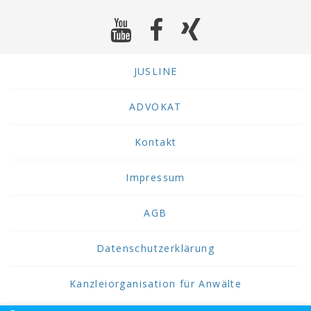
84
f,
Absatz
2,
JUSLINE
Ziffer
2,
(für
ADVOKAT
Sicherheitsberichte)
sinngemäß.
Kontakt
Impressum
AGB
Datenschutzerklärung
Kanzleiorganisation für Anwälte