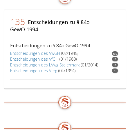
worden
sind
oder
135
Entscheidungen zu § 84o
nicht
GewO 1994
mehr
aktuell
sind.
Entscheidungen zu § 84o GewO 1994
Für
Entscheidungen des VwGH
(02/1948)
130
die
Entscheidungen des VfGH
(01/1980)
2
Übermittlung
Entscheidungen des LVwg Steiermark
(01/2014)
2
der
Entscheidungen des Verg
(04/1994)
1
ergänzten
bzw.
aktualisierten
Unterlagenteile
gelten
die
Fristen
des
Paragraph