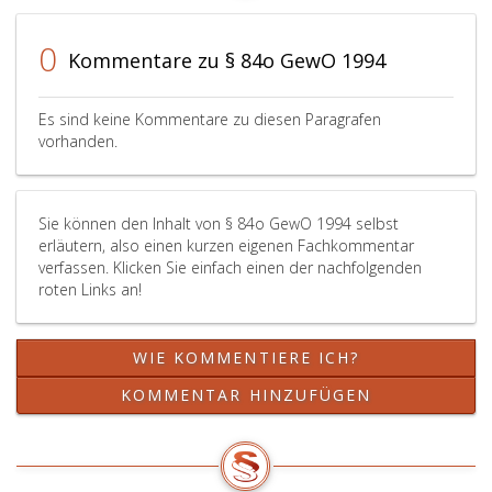
84
d,
0
Absatz
Kommentare zu § 84o GewO 1994
eins,
Ziffer
Es sind keine Kommentare zu diesen Paragrafen
eins,, 3
vorhanden.
und 4
bis
spätestens
Sie können den Inhalt von § 84o GewO 1994 selbst
31. Dezember 2015
erläutern, also einen kurzen eigenen Fachkommentar
übermitteln.
verfassen. Klicken Sie einfach einen der nachfolgenden
Im
roten Links an!
Übrigen
müssen
sie
WIE KOMMENTIERE ICH?
den
Paragraphen
KOMMENTAR HINZUFÜGEN
84
d,
Absatz
eins,,