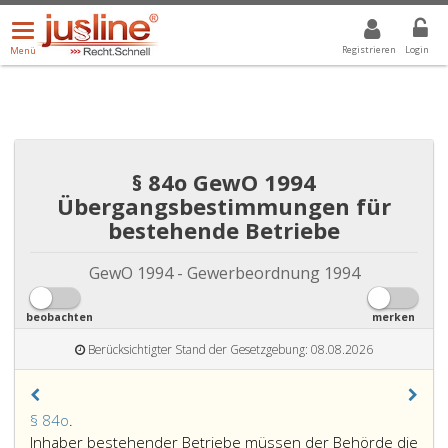
Menü
DROPDOWN: GEWÄHLTER WERT IST ALLE
ALLE
öffnen/schließen
Registrieren
Login
Menü
§ 84o GewO 1994
Übergangsbestimmungen für
bestehende Betriebe
GewO 1994 - Gewerbeordnung 1994
beobachten
merken
Berücksichtigter Stand der Gesetzgebung: 08.08.2026
Paragraph
§ 84o
.
84
Inhaber bestehender Betriebe müssen der Behörde die