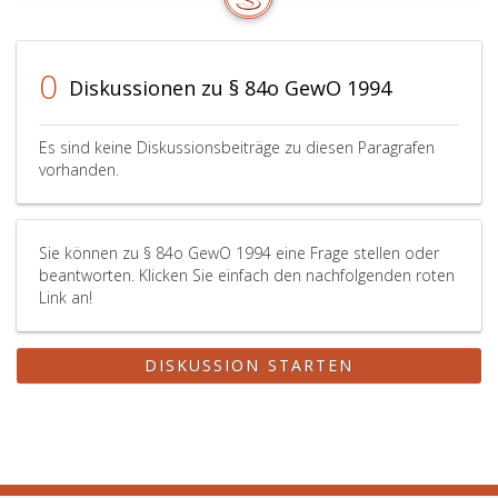
84
d,
Absatz
0
2,
Diskussionen zu § 84o GewO 1994
Ziffer
2,
Es sind keine Diskussionsbeiträge zu diesen Paragrafen
(für
vorhanden.
Mitteilungen),
des
Paragraph
84
Sie können zu § 84o GewO 1994 eine Frage stellen oder
e,
beantworten. Klicken Sie einfach den nachfolgenden roten
Link an!
Absatz
2,
Ziffer
DISKUSSION STARTEN
2,
(für
Sicherheitskonzepte),
und
des
Paragraph