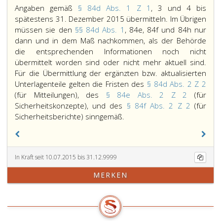
o,
Angaben gemäß
§ 84d Abs. 1 Z 1
, 3 und 4 bis
spätestens 31. Dezember 2015 übermitteln. Im Übrigen
müssen sie den
§§ 84d Abs. 1
, 84e, 84f und 84h nur
dann und in dem Maß nachkommen, als der Behörde
die entsprechenden Informationen noch nicht
übermittelt worden sind oder nicht mehr aktuell sind.
Für die Übermittlung der ergänzten bzw. aktualisierten
Unterlagenteile gelten die Fristen des
§ 84d Abs. 2 Z 2
(für Mitteilungen), des
§ 84e Abs. 2 Z 2
(für
Sicherheitskonzepte), und des
§ 84f Abs. 2 Z 2
(für
Inhaber
Sicherheitsberichte) sinngemäß.
bestehender
Betriebe
müssen
In Kraft seit 10.07.2015 bis 31.12.9999
der
Behörde
MERKEN
die
Angaben
gemäß
Paragraph