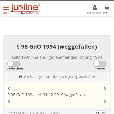
Menü
DROPDOWN: GEWÄHLTER WERT IST ALLE
ALLE
öffnen/schließen
Registrieren
Login
Menü
§ 98 GdO 1994 (weggefallen)
GdO 1994 - Salzburger Gemeindeordnung 1994
beobachten
merken
Berücksichtigter Stand der Gesetzgebung: 06.08.2026
§ 98 GdO 1994 seit 31.12.2019 weggefallen.
In Kraft seit 01.01.2020 bis 31.12.9999