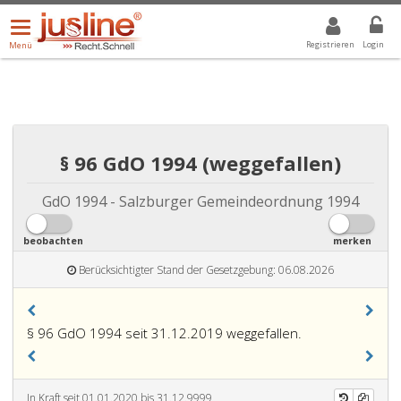
Menü
DROPDOWN: GEWÄHLTER WERT IST ALLE
ALLE
öffnen/schließen
Registrieren
Login
Menü
§ 96 GdO 1994 (weggefallen)
GdO 1994 - Salzburger Gemeindeordnung 1994
beobachten
merken
Berücksichtigter Stand der Gesetzgebung: 06.08.2026
§ 96 GdO 1994 seit 31.12.2019 weggefallen.
In Kraft seit 01.01.2020 bis 31.12.9999