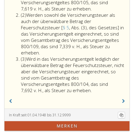
Versicherungsentgeltes 800/105, das sind
7,619 v. H., als Steuer zu erheben.
Absatz
(2)
Werden sowohl die Versicherungsteuer als
2
auch der überwälzbare Betrag der
Feuerschutzsteuer [
§ 5
, Abs. (3), des Gesetzes] in
das Versicherungsentgelt eingerechnet, so sind
vom Gesamtbetrag des Versicherungsentgeltes
800/109, das sind 7,339 v. H., als Steuer zu
erheben.
Absatz
(3)
Wird in das Versicherungsentgelt lediglich der
3
überwälzbare Betrag der Feuerschutzsteuer, nicht
aber die Versicherungsteuer eingerechnet, so
sind vom Gesamtbetrag des
Versicherungsentgeltes 800/104, das sind
7,692 v. H., als Steuer zu erheben.
In Kraft seit 01.04.1948 bis 31.12.9999
MERKEN