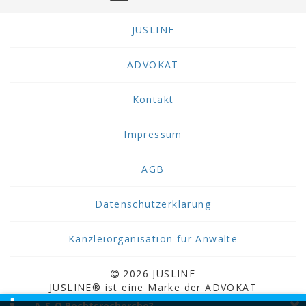
JUSLINE
ADVOKAT
Kontakt
Impressum
AGB
Datenschutzerklärung
Kanzleiorganisation für Anwälte
2026 JUSLINE
JUSLINE® ist eine Marke der ADVOKAT
×
Unternehmensberatung Greiter & Greiter GmbH.
A-S-O Rechtsrecherche?