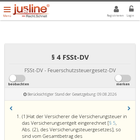
Menü
DROPDOWN: GEWÄHLTER WERT IST ALLE
ALLE
öffnen/schließen
Registrieren
Login
Menü
§ 4 FSSt-DV
FSSt-DV - Feuerschutzsteuergesetz-DV
beobachten
merken
Berücksichtigter Stand der Gesetzgebung: 09.08.2026
Absatz
(1)
Hat der Versicherer die Versicherungsteuer in
eins
das Versicherungsentgelt eingerechnet [
§ 5
,
Abs. (2), des Versicherungsteuergesetzes], so
sind vom Gesamtbetrag des