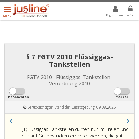
Menü
DROPDOWN: GEWÄHLTER WERT IST ALLE
ALLE
öffnen/schließen
Registrieren
Login
Menü
§ 7 FGTV 2010 Flüssiggas-
Tankstellen
FGTV 2010 - Flüssiggas-Tankstellen-
Verordnung 2010
beobachten
merken
Berücksichtigter Stand der Gesetzgebung: 09.08.2026
Absatz
(1)
Flüssiggas-Tankstellen dürfen nur im Freien und
eins
nur auf Grundstücken errichtet werden, die gut