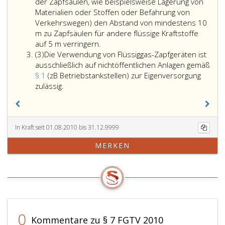
der Zapfsäulen, wie beispielsweise Lagerung von
Materialien oder Stoffen oder Befahrung von
Verkehrswegen) den Abstand von mindestens 10
m zu Zapfsäulen für andere flüssige Kraftstoffe
auf 5 m verringern.
Absatz
(3)
Die Verwendung von Flüssiggas-Zapfgeräten ist
3
ausschließlich auf nichtöffentlichen Anlagen gemäß
§ 1
(zB Betriebstankstellen) zur Eigenversorgung
zulässig.
In Kraft seit 01.08.2010 bis 31.12.9999
MERKEN
0
Kommentare zu § 7 FGTV 2010