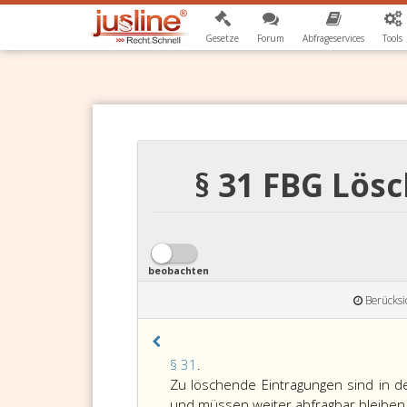
Gesetze
Forum
Abfrageservices
Tools
§ 31 FBG Lös
beobachten
Berücksi
Paragraph
§ 31
.
31,
Zu löschende Eintragungen sind in 
und müssen weiter abfragbar bleiben 