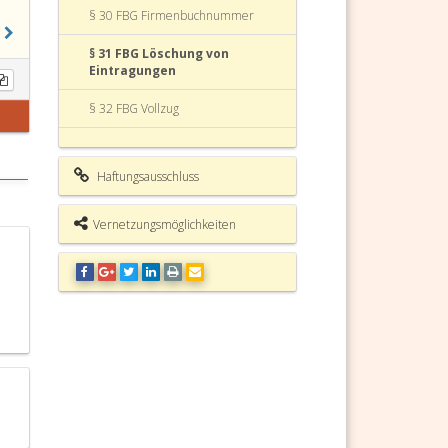
§ 30 FBG Firmenbuchnummer
§ 31 FBG Löschung von
Eintragungen
§ 32 FBG Vollzug
§ 33 FBG Auszüge und
Einsichtnahme bei Gericht
Haftungsausschluss
§ 34 FBG Firmenbuchabfrage
Vernetzungsmöglichkeiten
§ 35 FBG Einsicht bei Notaren
§ 35a FBG Anmeldung bei
Rechtsanwälten und Notaren
§ 35b FBG Elektronische
Einbringung von Eingaben
§ 36 FBG Auflagen
§ 37 FBG Europäisches System der
Registervernetzung