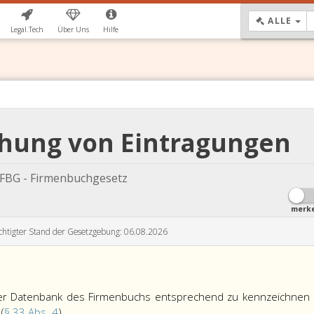
DR
ALLE
Legal.Tech
Über Uns
Hilfe
chung von Eintragungen
FBG - Firmenbuchgesetz
merk
chtigter Stand der Gesetzgebung: 06.08.2026
der Datenbank des Firmenbuchs entsprechend zu kennzeichnen
Zu
(
§ 33 Abs. 4
).