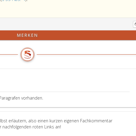
löschende
Eintragungen
sind
in
der
MERKEN
Datenbank
des
Firmenbuchs
entsprechend
zu
kennzeichnen
und
müssen
weiter
Paragrafen vorhanden.
abfragbar
bleiben
(Paragraph
33,
elbst erläutern, also einen kurzen eigenen Fachkommentar
Absatz
er nachfolgenden roten Links an!
4,).