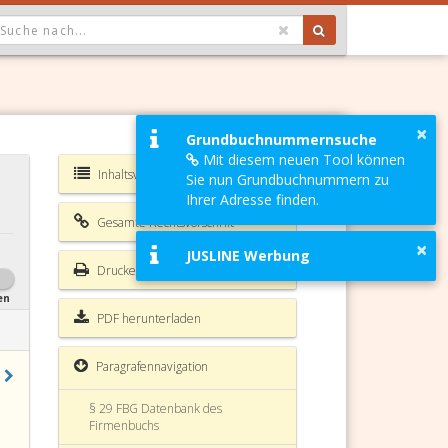
OPDOWN: GEWÄHLTER WERT IST ALLE
§ 21 FBG Zustellungen
§ 22 FBG Benachrichtigungen
×
Grundbuchnummernsuche
Mit diesem neuen Tool können
§ 23 FBG Einschreiten von Notaren
Inhaltsverzeichnis FBG
Sie nun Grundbuchnummern zu
Ihrer Adresse finden.
§ 24 FBG Zwangsstrafen
Gesamte Rechtsvorschrift
§ 25 FBG Diakritische Zeichen
×
JUSLINE Werbung
Drucken
§ 26 FBG Berichtigungen
en
§ 27 FBG Anträge
PDF herunterladen
§ 28 FBG Umstellung des
Paragrafennavigation
Firmenbuchs auf ADV
§ 29 FBG Datenbank des
Firmenbuchs