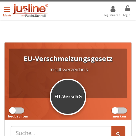
Menü
DROPDOWN: GEWÄHLTER WERT IST ALLE
ALLE
öffnen/schließen
Registrieren
Login
Menü
EU-Verschmelzungsgesetz
Inhaltsverzeichnis
EU-VerschG
beobachten
merken