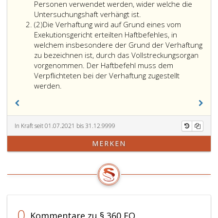
Personen verwendet werden, wider welche die
Untersuchungshaft verhängt ist.
Absatz
(2)
Die Verhaftung wird auf Grund eines vom
2
Exekutionsgericht erteilten Haftbefehles, in
welchem insbesondere der Grund der Verhaftung
zu bezeichnen ist, durch das Vollstreckungsorgan
vorgenommen. Der Haftbefehl muss dem
Verpflichteten bei der Verhaftung zugestellt
werden.
In Kraft seit 01.07.2021 bis 31.12.9999
MERKEN
0
Kommentare zu § 360 EO