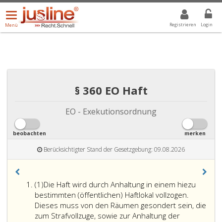
Menü
DROPDOWN: GEWÄHLTER WERT IST ALLE
ALLE
öffnen/schließen
Registrieren
Login
Menü
§ 360 EO Haft
EO - Exekutionsordnung
beobachten
merken
Berücksichtigter Stand der Gesetzgebung: 09.08.2026
Absatz
(1)
Die Haft wird durch Anhaltung in einem hiezu
eins
bestimmten (öffentlichen) Haftlokal vollzogen.
Dieses muss von den Räumen gesondert sein, die
zum Strafvollzuge, sowie zur Anhaltung der