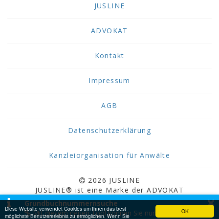
JUSLINE
ADVOKAT
Kontakt
Impressum
AGB
Datenschutzerklärung
Kanzleiorganisation für Anwälte
2026 JUSLINE
JUSLINE® ist eine Marke der ADVOKAT
×
Unternehmensberatung Greiter & Greiter GmbH.
Grundbuchnummernsuche
Diese Website verwendet Cookies um Ihnen das best
OK
Mit diesem neuen Tool können Sie nun
möglichste Benutzererlebnis zu ermöglichen. Wenn Sie