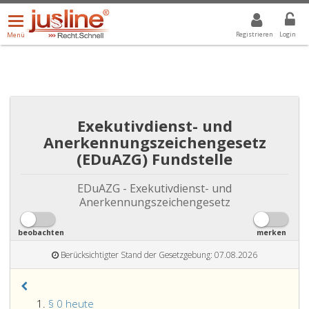
Menü
DROPDOWN: GEWÄHLTER WERT IST ALLE
ALLE
öffnen/schließen
Registrieren
Login
Menü
Exekutivdienst- und
Anerkennungszeichengesetz
(EDuAZG) Fundstelle
EDuAZG - Exekutivdienst- und
Anerkennungszeichengesetz
beobachten
merken
Berücksichtigter Stand der Gesetzgebung: 07.08.2026
§ 0 heute