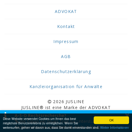
ADVOKAT
Kontakt
Impressum
AGB
Datenschutzerklärung
Kanzleiorganisation für Anwälte
2026 JUSLINE
JUSLINE® ist eine Marke der ADVOKAT
×
Unternehmensberatung Greiter & Greiter GmbH.
A-S-O Rechtsrecherche?
Diese Website verwendet Cookies um Ihnen das best
OK
Wir haben ein neues Tool zur Unterstützung bei der
möglichste Benutzererlebnis zu ermöglichen. Wenn Sie
Rechtsrecherche veröffentlicht. Mehr Infos finden Sie hier >>
weitersurfen, gehen wir davon aus, dass Sie damit einverstanden sind.
Weiter Informationen