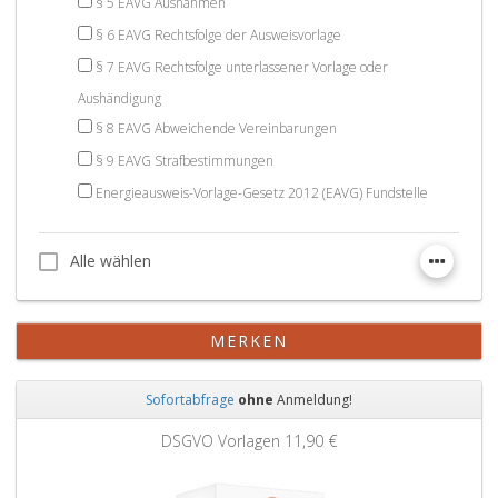
§ 5 EAVG Ausnahmen
§ 6 EAVG Rechtsfolge der Ausweisvorlage
§ 7 EAVG Rechtsfolge unterlassener Vorlage oder
Aushändigung
§ 8 EAVG Abweichende Vereinbarungen
§ 9 EAVG Strafbestimmungen
Energieausweis-Vorlage-Gesetz 2012 (EAVG) Fundstelle
Alle wählen
Alle wählen
MERKEN
Sofortabfrage
ohne
Anmeldung!
Zurück
Weit
DSGVO Vorlagen
11,90 €