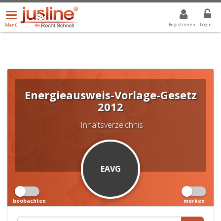
Menü
DROPDOWN: GEWÄHLTER WERT IST ALLE
ALLE
öffnen/schließen
Registrieren
Login
Menü
Energieausweis-Vorlage-Gesetz
2012
Inhaltsverzeichnis
EAVG
beobachten
merken