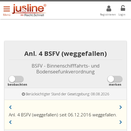
Menü
DROPDOWN: GEWÄHLTER WERT IST ALLE
ALLE
öffnen/schließen
Registrieren
Login
Menü
Anl. 4 BSFV (weggefallen)
BSFV - Binnenschifffahrts- und
Bodenseefunkverordnung
beobachten
merken
Berücksichtigter Stand der Gesetzgebung: 08.08.2026
Anl. 4 BSFV (weggefallen) seit 06.12.2016 weggefallen.